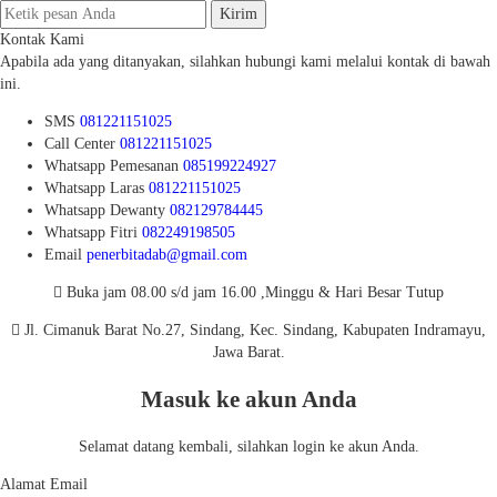
Kirim
Kontak Kami
Apabila ada yang ditanyakan, silahkan hubungi kami melalui kontak di bawah
ini.
SMS
081221151025
Call Center
081221151025
Whatsapp
Pemesanan
085199224927
Whatsapp
Laras
081221151025
Whatsapp
Dewanty
082129784445
Whatsapp
Fitri
082249198505
Email
penerbitadab@gmail.com
Buka jam 08.00 s/d jam 16.00 ,Minggu & Hari Besar Tutup
Jl. Cimanuk Barat No.27, Sindang, Kec. Sindang, Kabupaten Indramayu,
Jawa Barat.
Masuk ke akun Anda
Selamat datang kembali, silahkan login ke akun Anda.
Alamat Email