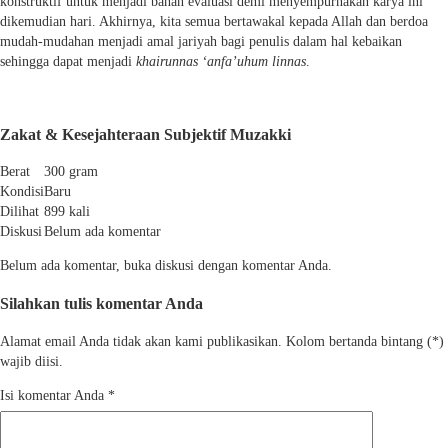
konstruktif untuk menjadi bahan evaluasi demi menyempurnakan karya ini
dikemudian hari. Akhirnya, kita semua bertawakal kepada Allah dan berdoa
mudah-mudahan menjadi amal jariyah bagi penulis dalam hal kebaikan
sehingga dapat menjadi
khairunnas ‘anfa’uhum linnas
.
Zakat & Kesejahteraan Subjektif Muzakki
Berat
300 gram
Kondisi
Baru
Dilihat
899 kali
Diskusi
Belum ada komentar
Belum ada komentar, buka diskusi dengan komentar Anda.
Silahkan tulis komentar Anda
Alamat email Anda tidak akan kami publikasikan. Kolom bertanda bintang (*)
wajib diisi.
Isi komentar Anda
*