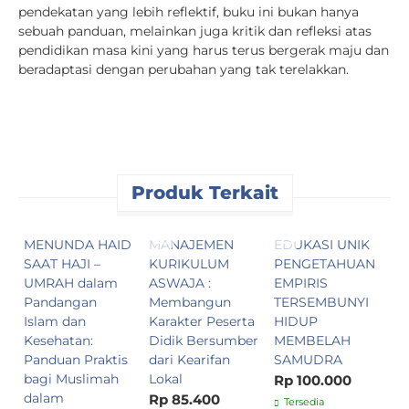
pendekatan yang lebih reflektif, buku ini bukan hanya
sebuah panduan, melainkan juga kritik dan refleksi atas
pendidikan masa kini yang harus terus bergerak maju dan
beradaptasi dengan perubahan yang tak terelakkan.
Produk Terkait
MENUNDA HAID
MANAJEMEN
EDUKASI UNIK
K
SAAT HAJI –
KURIKULUM
PENGETAHUAN
M
UMRAH dalam
ASWAJA :
EMPIRIS
S
Pandangan
Membangun
TERSEMBUNYI
R
Islam dan
Karakter Peserta
HIDUP
Kesehatan:
Didik Bersumber
MEMBELAH
Panduan Praktis
dari Kearifan
SAMUDRA
bagi Muslimah
Lokal
Rp 100.000
dalam
Rp 85.400
Tersedia