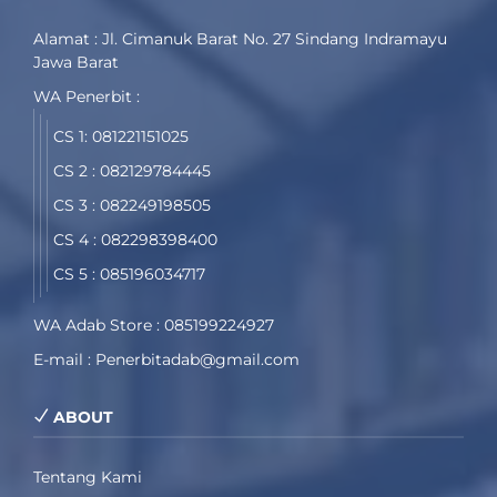
Alamat : Jl. Cimanuk Barat No. 27 Sindang Indramayu
Jawa Barat
WA Penerbit :
CS 1: 081221151025
CS 2 : 082129784445
CS 3 : 082249198505
CS 4 : 082298398400
CS 5 : 085196034717
WA Adab Store : 085199224927
E-mail : Penerbitadab@gmail.com
ABOUT
Tentang Kami