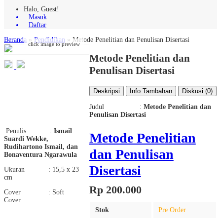
Halo, Guest!
Masuk
Daftar
Beranda
»
Pendidikan
»
Metode Penelitian dan Penulisan Disertasi
click image to preview
Metode Penelitian dan
Penulisan Disertasi
Deskripsi
Info Tambahan
Diskusi (0)
Judul :
Metode Penelitian dan
Penulisan Disertasi
Penulis :
Ismail
Metode Penelitian
Suardi Wekke,
Rudihartono Ismail, dan
dan Penulisan
Bonaventura Ngarawula
Disertasi
Ukuran : 15,5 x 23
cm
Rp 200.000
Cover : Soft
Cover
Stok
Pre Order