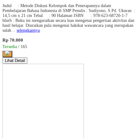
Judul : Metode Diskusi Kelompok dan Penerapannya dalam
Pembelajaran Bahasa Indonesia di SMP Penulis : Sudiyono, S.Pd. Ukuran :
14,5 cm x 21 cm Tebal : 90 Halaman ISBN : 978-623-68720-1-7
blurb : Buku ini menguraikan secara luas mengenai pengertian aktivitas dan
hasil belajar. Diuraikan pula mengenai hakikat wawancara yang merupakan
salah…
selengkapnya
Rp 70.000
Tersedia
/ 165
Lihat Detail