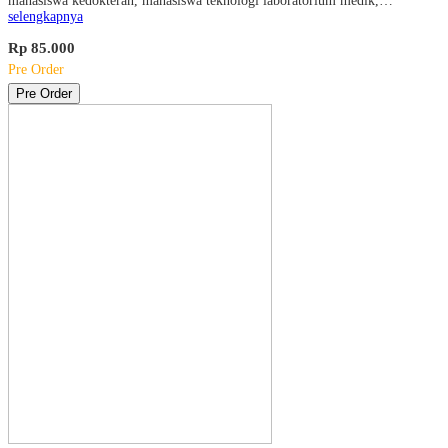
mahasiswa kedokteran, mahasiswa teknologi laboratorium medik,…
selengkapnya
Rp 85.000
Pre Order
Pre Order