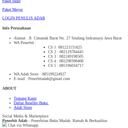
Paket Indie
Paket Mayor
LOGIN PENULIS ADAB
Info Perusahaan
Alamat : Jl. Cimanuk Barat No. 27 Sindang Indramayu Jawa Barat
WA Penerbit :
CS 1: 081221151025
CS 2 : 082129784445
CS 3 : 082249198505
CS 4 : 082298398400
CS 5 : 085196034717
WA Adab Store : 085199224927
E-mail : Penerbitadab@gmail.com
ABOUT
Tentang Kami
Daftar Reseller Buku
Adab Store
Social Media & Marketplace
Penerbit Adab
- Penerbitan Buku Mudah, Ramah & Berkualitas
Chat via Whatsapp