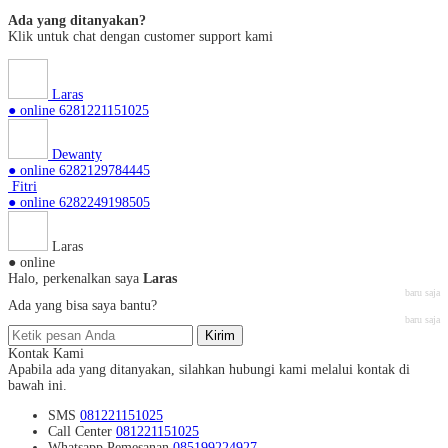
Ada yang ditanyakan?
Klik untuk chat dengan customer support kami
Laras
● online
6281221151025
Dewanty
● online
6282129784445
Fitri
● online
6282249198505
Laras
● online
Halo, perkenalkan saya
Laras
baru saja
Ada yang bisa saya bantu?
baru saja
Kirim
Kontak Kami
Apabila ada yang ditanyakan, silahkan hubungi kami melalui kontak di
bawah ini.
SMS
081221151025
Call Center
081221151025
Whatsapp
Pemesanan
085199224927