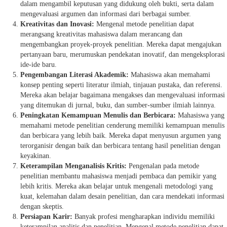
dalam mengambil keputusan yang didukung oleh bukti, serta dalam
mengevaluasi argumen dan informasi dari berbagai sumber.
Kreativitas dan Inovasi:
Mengenal metode penelitian dapat
merangsang kreativitas mahasiswa dalam merancang dan
mengembangkan proyek-proyek penelitian. Mereka dapat mengajukan
pertanyaan baru, merumuskan pendekatan inovatif, dan mengeksplorasi
ide-ide baru.
Pengembangan Literasi Akademik:
Mahasiswa akan memahami
konsep penting seperti literatur ilmiah, tinjauan pustaka, dan referensi.
Mereka akan belajar bagaimana mengakses dan mengevaluasi informasi
yang ditemukan di jurnal, buku, dan sumber-sumber ilmiah lainnya.
Peningkatan Kemampuan Menulis dan Berbicara:
Mahasiswa yang
memahami metode penelitian cenderung memiliki kemampuan menulis
dan berbicara yang lebih baik. Mereka dapat menyusun argumen yang
terorganisir dengan baik dan berbicara tentang hasil penelitian dengan
keyakinan.
Keterampilan Menganalisis Kritis:
Pengenalan pada metode
penelitian membantu mahasiswa menjadi pembaca dan pemikir yang
lebih kritis. Mereka akan belajar untuk mengenali metodologi yang
kuat, kelemahan dalam desain penelitian, dan cara mendekati informasi
dengan skeptis.
Persiapan Karir:
Banyak profesi mengharapkan individu memiliki
keterampilan analitis dan penelitian. Mengenal metode penelitian dapat