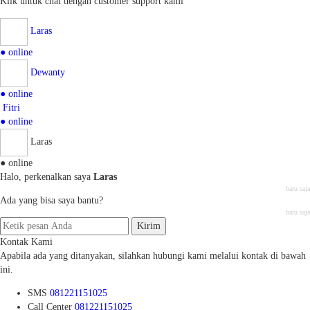
Klik untuk chat dengan customer support kami
Laras
● online
Dewanty
● online
Fitri
● online
Laras
● online
Halo, perkenalkan saya
Laras
baru saja
Ada yang bisa saya bantu?
baru saja
Kirim
Kontak Kami
Apabila ada yang ditanyakan, silahkan hubungi kami melalui kontak di bawah
ini.
SMS
081221151025
Call Center
081221151025