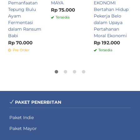
Pemanfaatan
MAYA
EKONOMI
L
Tepung Bulu
Bertahan Hidup
K
Rp 75.000
Ayam
Pekerja Belo
S
Tersedia
Fermentasi
dalam Upaya
R
dalam Ransum
Pertahanan
Babi
Moral Ekonomi
Rp 70.000
Rp 192.000
Pre Order
Tersedia
PAKET PENERBITAN
Paket Indie
Paket Mayor