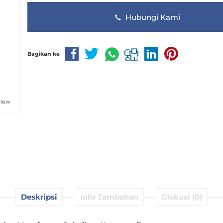
Hubungi Kami
Bagikan ke
view
Deskripsi
Info Tambahan
Diskusi (0)