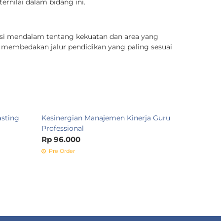
rnilai dalam bidang ini.
eksi mendalam tentang kekuatan dan area yang
n membedakan jalur pendidikan yang paling sesuai
sting
Kesinergian Manajemen Kinerja Guru
Manajemen
Professional
dan Kinerj
Rp 96.000
Rp 250.0
Pre Order
Pre Order