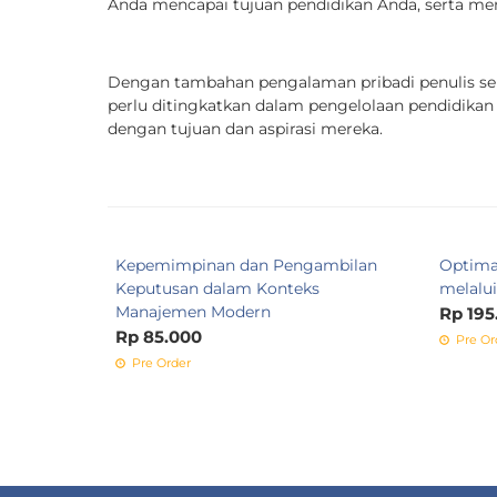
Anda mencapai tujuan pendidikan Anda, serta mem
Dengan tambahan pengalaman pribadi penulis seba
perlu ditingkatkan dalam pengelolaan pendidikan
dengan tujuan dan aspirasi mereka.
Kepemimpinan dan Pengambilan
Optimal
Keputusan dalam Konteks
melalui
Manajemen Modern
Rp 195
Rp 85.000
Pre Or
Pre Order