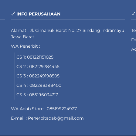
INFO PERUSAHAAN
Alamat : Jl. Cimanuk Barat No. 27 Sindang Indramayu
T
Jawa Barat
Da
WA Penerbit :
Ad
CS 1: 081221151025
CS 2 : 082129784445
CS 3 : 082249198505
CS 4 : 082298398400
CS 5 : 085196034717
WA Adab Store : 085199224927
E-mail : Penerbitadab@gmail.com