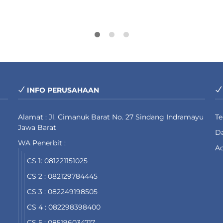
INFO PERUSAHAAN
Alamat : Jl. Cimanuk Barat No. 27 Sindang Indramayu
T
Jawa Barat
Da
WA Penerbit :
Ad
CS 1: 081221151025
CS 2 : 082129784445
CS 3 : 082249198505
CS 4 : 082298398400
CS 5 : 085196034717