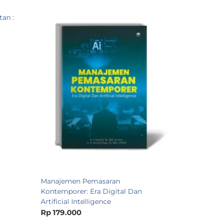
an :
Manajemen
Manajemen
Rp 80.00
Pre Order
Manajemen Pemasaran
Kontemporer: Era Digital Dan
Artificial Intelligence
Rp 179.000