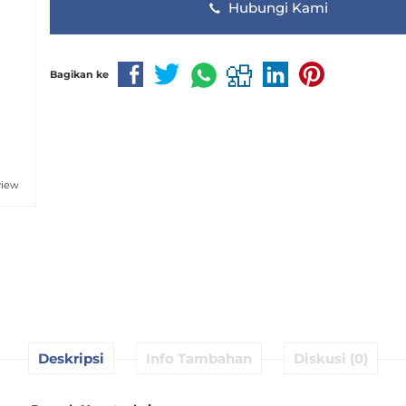
Hubungi Kami
Bagikan ke
view
Deskripsi
Info Tambahan
Diskusi (0)