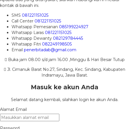
kontak di bawah ini.
SMS
081221151025
Call Center
081221151025
Whatsapp
Pemesanan
085199224927
Whatsapp
Laras
081221151025
Whatsapp
Dewanty
082129784445
Whatsapp
Fitri
082249198505
Email
penerbitadab@gmail.com
Buka jam 08.00 s/d jam 16.00 ,Minggu & Hari Besar Tutup
Jl. Cimanuk Barat No.27, Sindang, Kec. Sindang, Kabupaten
Indramayu, Jawa Barat.
Masuk ke akun Anda
Selamat datang kembali, silahkan login ke akun Anda.
Alamat Email
Password