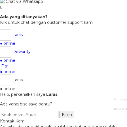
Chat via Whatsapp
Ada yang ditanyakan?
Klik untuk chat dengan customer support kami
Laras
● online
Dewanty
● online
Fitri
● online
Laras
● online
Halo, perkenalkan saya
Laras
baru saja
Ada yang bisa saya bantu?
baru saja
Kirim
Kontak Kami
Apabila ada yang ditanyakan, silahkan hubungi kami melalui