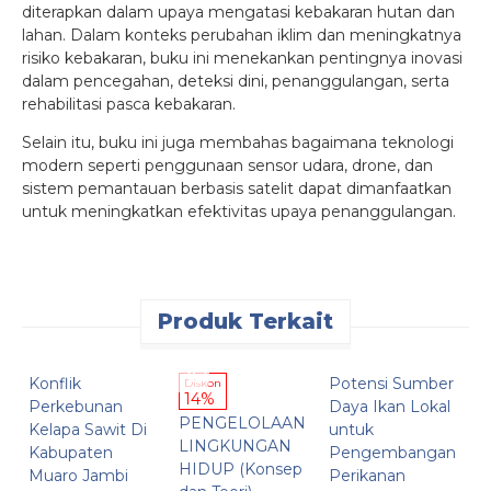
diterapkan dalam upaya mengatasi kebakaran hutan dan
lahan. Dalam konteks perubahan iklim dan meningkatnya
risiko kebakaran, buku ini menekankan pentingnya inovasi
dalam pencegahan, deteksi dini, penanggulangan, serta
rehabilitasi pasca kebakaran.
Selain itu, buku ini juga membahas bagaimana teknologi
modern seperti penggunaan sensor udara, drone, dan
sistem pemantauan berbasis satelit dapat dimanfaatkan
untuk meningkatkan efektivitas upaya penanggulangan.
Produk Terkait
Konflik
Potensi Sumber
P
Diskon
14%
Perkebunan
Daya Ikan Lokal
P
PENGELOLAAN
Kelapa Sawit Di
untuk
W
LINGKUNGAN
Kabupaten
Pengembangan
P
HIDUP (Konsep
Muaro Jambi
Perikanan
M