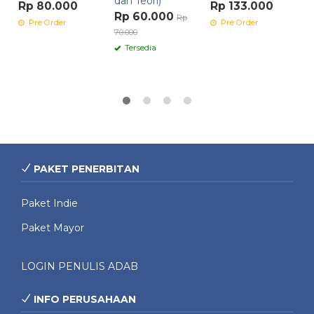
dan Teori)
K
Rp 80.000
Rp 133.000
Rp 60.000
Rp
D
Pre Order
Pre Order
70.000
T
Tersedia
R
PAKET PENERBITAN
Paket Indie
Paket Mayor
LOGIN PENULIS ADAB
INFO PERUSAHAAN