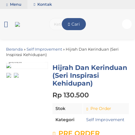
Menu
Kontak
Cari
Beranda
»
Self Improvement
»
Hijrah Dan Kerinduan (Seri
Inspirasi Kehidupan)
click image to
preview
Hijrah Dan Kerinduan
(Seri Inspirasi
Kehidupan)
Rp 130.500
Stok
Pre Order
Kategori
Self Improvement
PRE ORDER