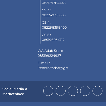
082129784445
CS 3 :
082249198505
CS 4 :
082298398400
CS 5 :
085196034717
WA Adab Store :
085199224927
E-mail :
Penerbitadab@gmail.com
Social Media &
Marketplace