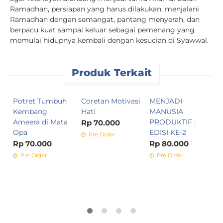
Ramadhan, persiapan yang harus dilakukan, menjalani
Ramadhan dengan semangat, pantang menyerah, dan
berpacu kuat sampai keluar sebagai pemenang yang
memulai hidupnya kembali dengan kesucian di Syawwal.
Produk Terkait
Potret Tumbuh
Coretan Motivasi
MENJADI
M
Kembang
Hati
MANUSIA
P
Ameera di Mata
PRODUKTIF :
M
Rp 70.000
Opa
EDISI KE-2
M
Pre Order
M
Rp 70.000
Rp 80.000
R
Pre Order
Pre Order