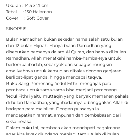
Ukuran : 14,5 x 21 cm
Tebal : 150 Halaman
Cover : Soft Cover
SINOPSIS
Bulan Ramadhan bukan sekedar nama salah satu bulan
dari 12 bulan Hijriah. Hanya bulan Ramadhan yang
disebutkan namanya dalam Al Quran, dan hanya di bulan
Ramadhan, Allah menafkahi hamba-hamba-Nya untuk
berlomba ibadah, sebanyak dan sebagus mungkin
amaliyahnya untuk kemudian dibalas dengan ganjaran
berlipat-lipat ganda, hingga mencapai taqwa.
Buku Sang Pemenang ‘iedul Fithri mengajak para
pembaca untuk sama-sama bisa menjadi pemenang
‘Iedul Fithri yaitu muttaqin yang banyak memanen pahala
di bulan Ramadhan, yang ibadahnya dibanggakan Allah di
hadapan para malaikat. Dengan puasanya ia
mendapatkan rahmat, ampunan dan pembebasan dari
siksa neraka.
Dalam buku ini, pembaca akan mendapati bagaimana
agar kita layak diundang menjadi tamu Allah di bulan