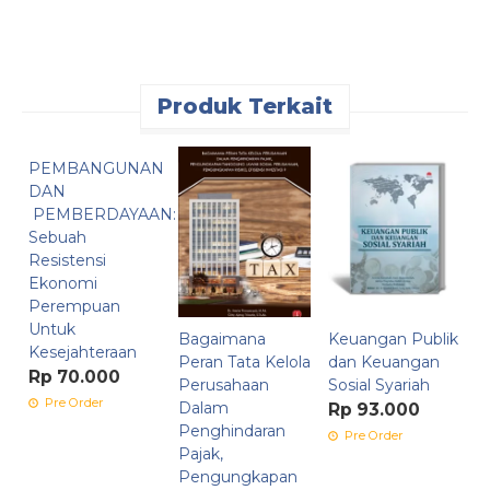
Produk Terkait
PEMBANGUNAN
E
DAN
K
PEMBERDAYAAN:
I
Sebuah
d
Resistensi
D
Ekonomi
B
Perempuan
Untuk
R
Bagaimana
Keuangan Publik
Kesejahteraan
Peran Tata Kelola
dan Keuangan
Rp 70.000
Perusahaan
Sosial Syariah
Pre Order
Dalam
Rp 93.000
Penghindaran
Pre Order
Pajak,
Pengungkapan