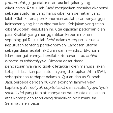
(muamalah)
juga diatur di antara kebijakan yang
dikeluarkan. Rasulullah SAW menjadikan masalah ekonomi
sebagai suatu hal yang harus diberikan perhatian yang
lebih. Oleh karena perekonomian adalah pilar penyangga
keimanan yang harus diperhatikan. Kebijakan yang telah
dibentuk oleh Rasulullah ini, juga dijadikan pedoman oleh
para Khalifah yang menggantikan kepemimpinan
sepeninggal Rasulullah SAW dalam mengambil suatu
keputusan tentang perekonomian. Landasan utama
sebagai dasar adalah al-Quran dan al-Hadist. Ekonomi
Islam pengaturannya bersifat ketuhanan atau
ilahiah
nizhamun rabbaniyyun
, Dimana dasar-dasar
pengaturannya yang tidak diletakkan oleh manusia, akan
tetapi didasarkan pada aturan yang ditetapkan Allah SWT,
sebagaimana terdapat dalam al-Qur’an dan as-Sunnah.
Jadi, berbeda dengan hukum ekonomi lainnya yakni
kapitalis
(ra’simaliyah capitalistic)
dan sosialis
(syuyu`iyah
socialistic)
yang tata aturannya semata-mata didasarkan
atas konsep dan teori yang dihadirkan oleh manusia.
Selamat membaca!