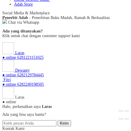
Adab Store
Social Media & Marketplace
Penerbit Adab
- Penerbitan Buku Mudah, Ramah & Berkualitas
Chat via Whatsapp
Ada yang ditanyakan?
Klik untuk chat dengan customer support kami
Laras
● online
6281221151025
Dewanty
● online
6282129784445
Fitri
● online
6282249198505
Laras
● online
Halo, perkenalkan saya
Laras
baru saja
Ada yang bisa saya bantu?
baru saja
Kirim
Kontak Kami