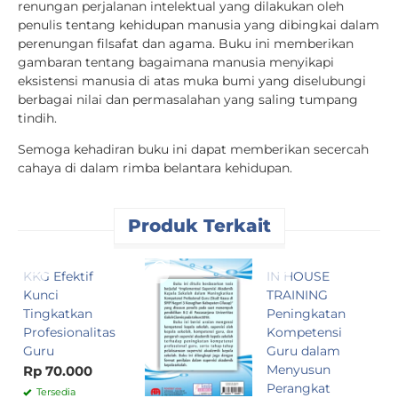
renungan perjalanan intelektual yang dilakukan oleh
penulis tentang kehidupan manusia yang dibingkai dalam
perenungan filsafat dan agama. Buku ini memberikan
gambaran tentang bagaimana manusia menyikapi
eksistensi manusia di atas muka bumi yang diselubungi
berbagai nilai dan permasalahan yang saling tumpang
tindih.
Semoga kehadiran buku ini dapat memberikan secercah
cahaya di dalam rimba belantara kehidupan.
Produk Terkait
KKG Efektif
IN HOUSE
P
Kunci
TRAINING
K
Tingkatkan
Peningkatan
R
Profesionalitas
Kompetensi
K
Guru
Guru dalam
d
Menyusun
Rp 70.000
R
Perangkat
Tersedia