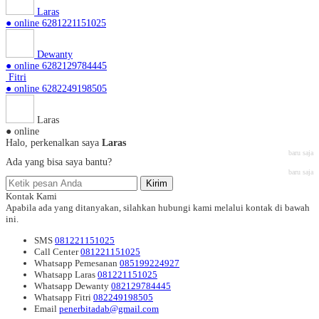
Laras
● online
6281221151025
Dewanty
● online
6282129784445
Fitri
● online
6282249198505
Laras
● online
Halo, perkenalkan saya
Laras
baru saja
Ada yang bisa saya bantu?
baru saja
Kirim
Kontak Kami
Apabila ada yang ditanyakan, silahkan hubungi kami melalui kontak di bawah
ini.
SMS
081221151025
Call Center
081221151025
Whatsapp
Pemesanan
085199224927
Whatsapp
Laras
081221151025
Whatsapp
Dewanty
082129784445
Whatsapp
Fitri
082249198505
Email
penerbitadab@gmail.com