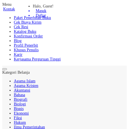
Menu
Halo, Guest!
Kontak
Masuk
Daftar
Paket Penerbitan Buku
Cek Biaya Kirim
Cek Resi
Katalog Buku
Konfirmasi Order
Blog
Profil Penerbit
Khusus Penulis
Karir
Kerjasama Perguruan Tinggi
Kategori Belanja
Agama Islam
Agama Kristen
Akuntansi
Bahasa
Biografi
Biologi
Bisnis
Ekonomi
Fiksi
Hukum
Ilmu Pemerintahan