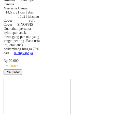
Ameera di Mata Opa
Penulis :
Merciana Ukuran
: 14,5 x 21 cm Tebal
: 102 Halaman
Cover : Soft
Cover SINOPSIS
Dua tahun pertama
kehidupan anak,
memegang peranan yang
sangat penting. Pada usia
ini, otak anak
berkembang hingga 75%
dari…
selengkapnya
Rp 70.000
Pre Order
Pre Order