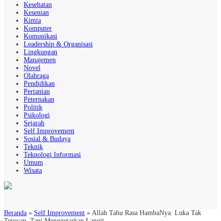
Kesehatan
Kesenian
Kimia
Komputer
Komunikasi
Leadership & Organisasi
Lingkungan
Manajemen
Novel
Olahraga
Pendidikan
Pertanian
Peternakan
Politik
Psikologi
Sejarah
Self Improvement
Sosial & Budaya
Teknik
Teknologi Informasi
Umum
Wisata
Beranda
»
Self Improvement
»
Allah Tahu Rasa HambaNya: Luka Tak
Terucap, Tapi Menggetarkan Langit