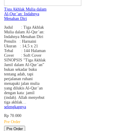
Tiga Akhlak Mulia dalam
Al-Qur’an: Indahnya
Menahan Diri
Judul : Tiga Akhlak
Mulia dalam Al-Qur’an:
Indahnya Menahan Diri
Penulis : Harnaini
Ukuran : 14,5 x 21
Tebal : 144 Halaman
Cover : Soft Cover
SINOPSIS “Tiga Akhlak
Jamil dalam Al-Qur’an”
bukan sekadar buku
tentang adab, tapi
perjalanan ruhani
menapaki jalan mulia
yang dilukis Al-Qur’an
dengan kata: jamil
(indah). Allah menyebut
tiga akhlak…
selengkapnya
Rp 70.000
Pre Order
Pre Order