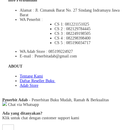
Info Perusahaan
Alamat : Jl. Cimanuk Barat No. 27 Sindang Indramayu Jawa
Barat
WA Penerbit :
CS 1: 081221151025
CS 2 : 082129784445
CS 3 : 082249198505
CS 4 : 082298398400
CS 5 : 085196034717
WA Adab Store : 085199224927
E-mail : Penerbitadab@gmail.com
ABOUT
Tentang Kami
Daftar Reseller Buku
Adab Store
Penerbit Adab
- Penerbitan Buku Mudah, Ramah & Berkualitas
Chat via Whatsapp
Ada yang ditanyakan?
Klik untuk chat dengan customer support kami