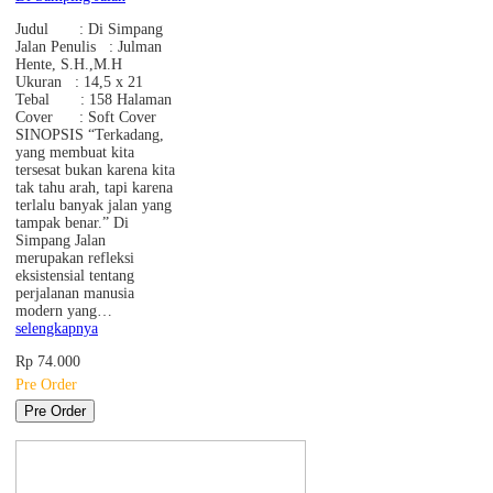
Judul : Di Simpang
Jalan Penulis : Julman
Hente, S.H.,M.H
Ukuran : 14,5 x 21
Tebal : 158 Halaman
Cover : Soft Cover
SINOPSIS “Terkadang,
yang membuat kita
tersesat bukan karena kita
tak tahu arah, tapi karena
terlalu banyak jalan yang
tampak benar.” Di
Simpang Jalan
merupakan refleksi
eksistensial tentang
perjalanan manusia
modern yang…
selengkapnya
Rp 74.000
Pre Order
Pre Order