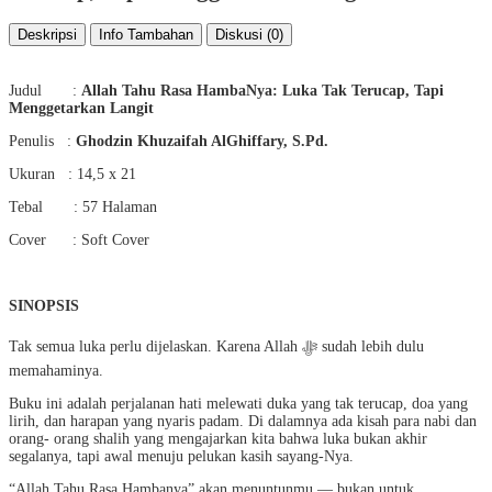
Deskripsi
Info Tambahan
Diskusi (0)
Judul :
Allah Tahu Rasa HambaNya: Luka Tak Terucap, Tapi
Menggetarkan Langit
Penulis :
Ghodzin Khuzaifah AlGhiffary, S.Pd.
Ukuran : 14,5 x 21
Tebal : 57 Halaman
Cover : Soft Cover
SINOPSIS
Tak semua luka perlu dijelaskan. Karena Allah ﷻ sudah lebih dulu
memahaminya.
Buku ini adalah perjalanan hati melewati duka yang tak terucap, doa yang
lirih, dan harapan yang nyaris padam. Di dalamnya ada kisah para nabi dan
orang- orang shalih yang mengajarkan kita bahwa luka bukan akhir
segalanya, tapi awal menuju pelukan kasih sayang-Nya.
“Allah Tahu Rasa Hambanya” akan menuntunmu — bukan untuk