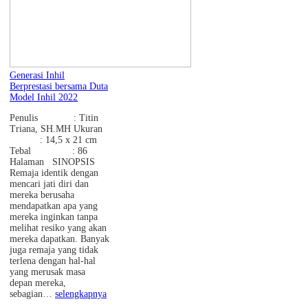
Generasi Inhil
Berprestasi bersama Duta
Model Inhil 2022
Penulis : Titin
Triana, SH.MH Ukuran
: 14,5 x 21 cm
Tebal : 86
Halaman SINOPSIS
Remaja identik dengan
mencari jati diri dan
mereka berusaha
mendapatkan apa yang
mereka inginkan tanpa
melihat resiko yang akan
mereka dapatkan. Banyak
juga remaja yang tidak
terlena dengan hal-hal
yang merusak masa
depan mereka,
sebagian…
selengkapnya