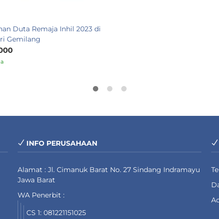
nan Duta Remaja Inhil 2023 di
ri Gemilang
000
ia
INFO PERUSAHAAN
Alamat : Jl. Cimanuk Barat No. 27 Sindang Indramayu
T
Jawa Barat
Da
WA Penerbit :
Ad
CS 1: 081221151025