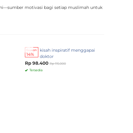
ini—sumber motivasi bagi setiap muslimah untuk
kisah inspiratif menggapai
MENERJAN
Diskon
14%
doktor
Rp 65.00
Rp 98.400
Rp 115.000
Pre Order
Tersedia