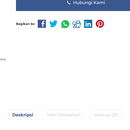
Hubungi Kami
Bagikan ke
view
Deskripsi
Info Tambahan
Diskusi (0)