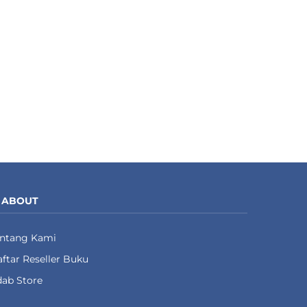
ABOUT
entang Kami
ftar Reseller Buku
ab Store