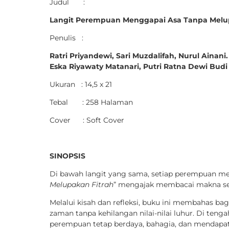
Judul :
Langit Perempuan
Menggapai Asa Tanpa Melu
Penulis :
Ratri Priyandewi,
Sari Muzdalifah,
Nurul Ainani. 
Eska Riyawaty Matanari,
Putri Ratna Dewi Budi
Ukuran : 14,5 x 21
Tebal : 258 Halaman
Cover : Soft Cover
SINOPSIS
Di bawah langit yang sama, setiap perempuan men
Melupakan Fitrah
” mengajak membacai makna sej
Melalui kisah dan refleksi, buku ini membahas 
zaman tanpa kehilangan nilai-nilai luhur. Di teng
perempuan tetap berdaya, bahagia, dan mendapat r