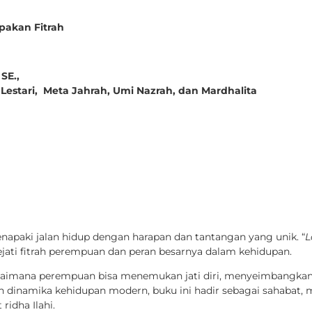
pakan Fitrah
SE.,
 Lestari,
Meta Jahrah,
Umi Nazrah, dan
Mardhalita
apaki jalan hidup dengan harapan dan tantangan yang unik. “
L
ati fitrah perempuan dan peran besarnya dalam kehidupan.
bagaimana perempuan bisa menemukan jati diri, menyeimbangkan
ah dinamika kehidupan modern, buku ini hadir sebagai sahabat, 
idha Ilahi.