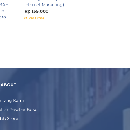
ABAH
Internet Marketing)
udi
Rp 155.000
ota
Pre Order
ABOUT
entang Kami
ftar Reseller Buku
ab Store