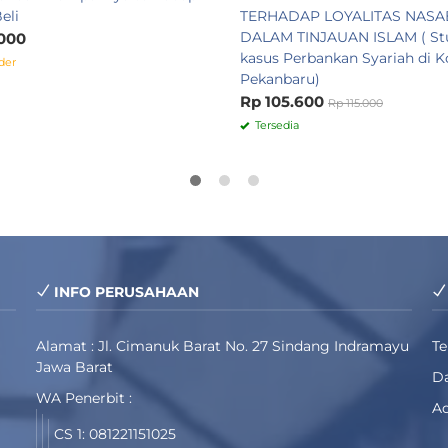
eli
TERHADAP LOYALITAS NAS
DALAM TINJAUAN ISLAM ( St
000
kasus Perbankan Syariah di K
der
Pekanbaru)
Rp 105.600
Rp 115.000
Tersedia
INFO PERUSAHAAN
Alamat : Jl. Cimanuk Barat No. 27 Sindang Indramayu
T
Jawa Barat
Da
WA Penerbit :
Ad
CS 1: 081221151025