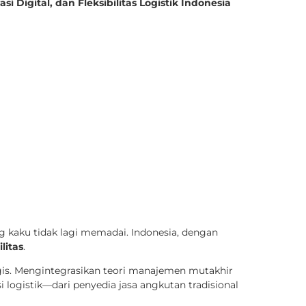
 Digital, dan Fleksibilitas Logistik Indonesia
g kaku tidak lagi memadai. Indonesia, dengan
litas
.
is. Mengintegrasikan teori manajemen mutakhir
logistik—dari penyedia jasa angkutan tradisional