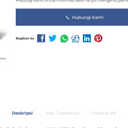
Hubungi kami untuk informasi lebih lanjut mengenai peme
Hubungi Kami
Bagikan ke
view
Deskripsi
Info Tambahan
Diskusi (0)