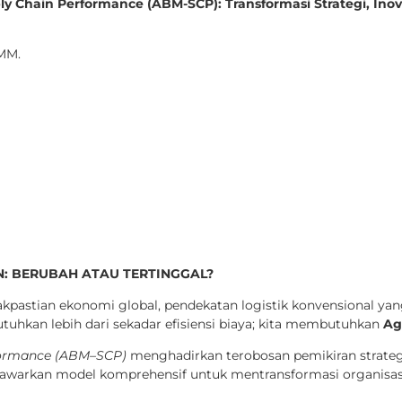
 Chain Performance (ABM-SCP): Transformasi Strategi, Inovasi
 MM.
N: BERUBAH ATAU TERTINGGAL?
kpastian ekonomi global, pendekatan logistik konvensional yan
uhkan lebih dari sekadar efisiensi biaya; kita membutuhkan
Agi
rformance (ABM–SCP)
menghadirkan terobosan pemikiran strateg
nawarkan model komprehensif untuk mentransformasi organisasi 