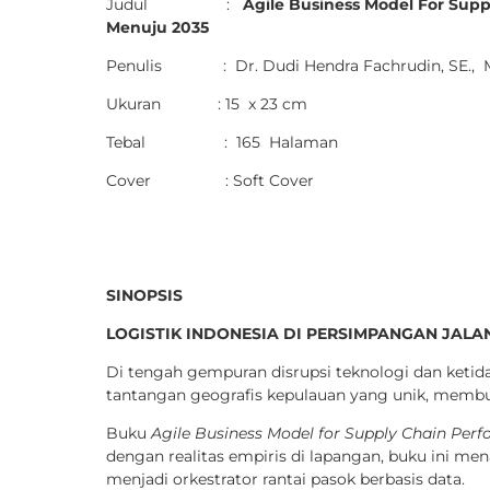
Judul :
Agile Business Model For Supply
Menuju 2035
Penulis :
Dr. Dudi Hendra Fachrudin, SE.,
Ukuran : 15 x 23 cm
Tebal : 165 Halaman
Cover : Soft Cover
SINOPSIS
LOGISTIK INDONESIA DI PERSIMPANGAN JALA
Di tengah gempuran disrupsi teknologi dan ketida
tantangan geografis kepulauan yang unik, membut
Buku
Agile Business Model for Supply Chain Pe
dengan realitas empiris di lapangan, buku ini me
menjadi orkestrator rantai pasok berbasis data.