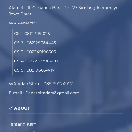
Alamat : Jl. Cimanuk Barat No. 27 Sindang Indramayu
Jawa Barat
WA Penerbit :
CS 1: 081221151025
CS 2 : 082129784445
CS 3 : 082249198505
CS 4 : 082298398400
CS 5 : 085196034717
WA Adab Store : 085199224927
E-mail : Penerbitadab@gmail.com
ABOUT
Tentang Kami