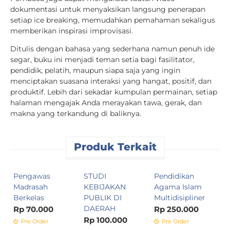
dokumentasi untuk menyaksikan langsung penerapan
setiap ice breaking, memudahkan pemahaman sekaligus
memberikan inspirasi improvisasi.
Ditulis dengan bahasa yang sederhana namun penuh ide
segar, buku ini menjadi teman setia bagi fasilitator,
pendidik, pelatih, maupun siapa saja yang ingin
menciptakan suasana interaksi yang hangat, positif, dan
produktif. Lebih dari sekadar kumpulan permainan, setiap
halaman mengajak Anda merayakan tawa, gerak, dan
makna yang terkandung di baliknya.
Produk Terkait
Pengawas
STUDI
Pendidikan
S
Madrasah
KEBIJAKAN
Agama Islam
B
Berkelas
PUBLIK DI
Multidisipliner
P
DAERAH
T
Rp 70.000
Rp 250.000
P
Rp 100.000
Pre Order
Pre Order