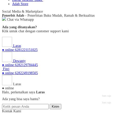
Adab Store
Social Media & Marketplace
Penerbit Adab
- Penerbitan Buku Mudah, Ramah & Berkualitas
Chat via Whatsapp
Ada yang ditanyakan?
Klik untuk chat dengan customer support kami
Laras
● online
6281221151025
Dewanty
● online
6282129784445
Fitri
● online
6282249198505
Laras
● online
Halo, perkenalkan saya
Laras
baru saja
Ada yang bisa saya bantu?
baru saja
Kirim
Kontak Kami