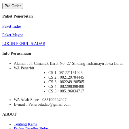
Pre Order
Paket Penerbitan
Paket Indie
Paket Mayor
LOGIN PENULIS ADAB
Info Perusahaan
Alamat : Jl. Cimanuk Barat No. 27 Sindang Indramayu Jawa Barat
WA Penerbit :
CS 1: 081221151025
CS 2 : 082129784445
CS 3 : 082249198505
CS 4 : 082298398400
CS 5 : 085196034717
WA Adab Store : 085199224927
E-mail : Penerbitadab@gmail.com
ABOUT
Tentang Kami
Daftar Reseller Buku