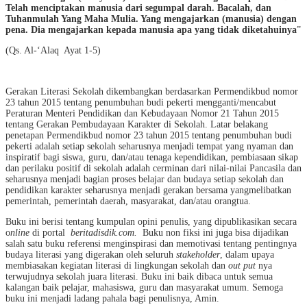
Telah menciptakan manusia dari segumpal darah. Bacalah, dan
Tuhanmulah Yang Maha Mulia. Yang mengajarkan (manusia) dengan
pena. Dia mengajarkan kepada manusia apa yang tidak diketahuinya
”
(Qs. Al-‘Alaq Ayat 1-5)
Gerakan Literasi Sekolah dikembangkan berdasarkan Permendikbud nomor
23 tahun 2015 tentang penumbuhan budi pekerti mengganti/mencabut
Peraturan Menteri Pendidikan dan Kebudayaan Nomor 21 Tahun 2015
tentang Gerakan Pembudayaan Karakter di Sekolah. Latar belakang
penetapan Permendikbud nomor 23 tahun 2015 tentang penumbuhan budi
pekerti adalah setiap sekolah seharusnya menjadi tempat yang nyaman dan
inspiratif bagi siswa, guru, dan/atau tenaga kependidikan, pembiasaan sikap
dan perilaku positif di sekolah adalah cerminan dari nilai-nilai Pancasila dan
seharusnya menjadi bagian proses belajar dan budaya setiap sekolah dan
pendidikan karakter seharusnya menjadi gerakan bersama yangmelibatkan
pemerintah, pemerintah daerah, masyarakat, dan/atau orangtua.
Buku ini berisi tentang kumpulan opini penulis, yang dipublikasikan secara
o
nline
di portal
beritadisdik.com.
Buku non fiksi ini juga bisa dijadikan
salah satu buku referensi menginspirasi dan memotivasi tentang pentingnya
budaya literasi yang digerakan oleh seluruh
stakeholder
, dalam upaya
membiasakan kegiatan literasi di lingkungan sekolah dan
out put
nya
terwujudnya sekolah juara literasi. Buku ini baik dibaca untuk semua
kalangan baik pelajar, mahasiswa, guru dan masyarakat umum. Semoga
buku ini menjadi ladang pahala bagi penulisnya, Amin.