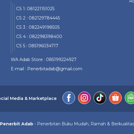
Ad
CS 1: 081221151025
CS 2 : 082129784445
CS 3 : 082249198505
CS 4 : 082298398400
CS 5 : 085196034717
WA Adab Store : 085199224927
E-mail : Penerbitadab@gmail.com
cial Media & Marketplace
Penerbit Adab
- Penerbitan Buku Mudah, Ramah & Berkualita