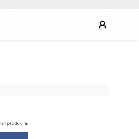
r
an produk ini.