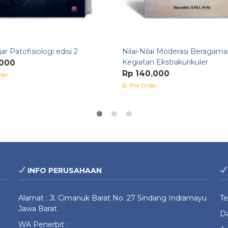
ar Patofisiologi edisi 2
Nilai-Nilai Moderasi Beragama
Kegiatan Ekstrakurikuler
.000
Rp 140.000
der
Pre Order
INFO PERUSAHAAN
Alamat : Jl. Cimanuk Barat No. 27 Sindang Indramayu
T
Jawa Barat
Da
WA Penerbit :