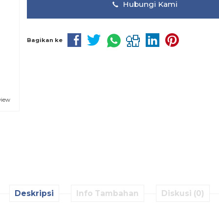
Hubungi Kami
Bagikan ke
view
Deskripsi
Info Tambahan
Diskusi (0)