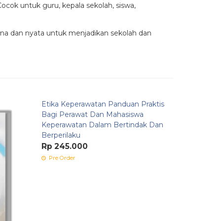
cok untuk guru, kepala sekolah, siswa,
a dan nyata untuk menjadikan sekolah dan
Etika Keperawatan Panduan Praktis
Manajeme
Bagi Perawat Dan Mahasiswa
Berasrama
Keperawatan Dalam Bertindak Dan
Lulusan U
Berperilaku
Rp 233.
Rp 245.000
Pre Order
Pre Order