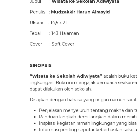
Judul :
Wisata ke Sekolah Adiwiyata
Penulis :
Mudzakkir Harun Alrasyid
Ukuran : 14,5 x 21
Tebal : 143 Halaman
Cover : Soft Cover
SINOPSIS
“Wisata ke Sekolah Adiwiyata”
adalah buku ket
lingkungan. Buku ini mengajak pembaca seakan-akan
dapat dilakukan oleh sekolah.
Disajikan dengan bahasa yang ringan namun sarat 
Penjelasan menyeluruh tentang makna dan tu
Panduan langkah demi langkah dalam meraih p
Inspirasi kegiatan ramah lingkungan yang bis
Informasi penting seputar keberhasilan sekola