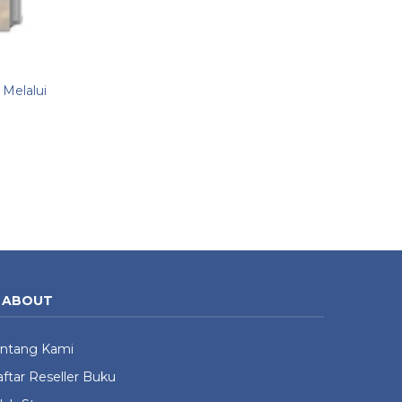
 Melalui
ABOUT
entang Kami
ftar Reseller Buku