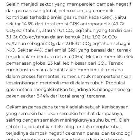
Selain menjadi sektor yang memperoleh dampak negatif
dari pemanasan global, peternakan juga memiliki
kontribusi terhadap emisi gas rumah kaca (GRK), yaitu
sekitar 14.5% dari total emisi GRK antropogenik (49 Gt
CO
eq / tahun), atau 7.1 Gt CO
eq/tahun yang terdiri dari
2
2
3.1 Gt CO
eq/tahun dalam bentuk CH
; 1.92 Gt CO
2
4
2
eq/tahun sebagai CO
, dan 2.06 Gt CO
eq/tahun sebagai
2
2
N
O. Sekitar 44% dari emisi GRK yang berasal dari ternak
2
terjadi dalam bentuk metana (CH4). Metana memiliki efek
pemanasan global 23 kali lebih besar dari CO
. Ternak
2
ruminansia secara alamiah akan membentuk metana
dalam proses fermentasi rumen untuk mempertahankan
keseimbangan metabolisme di dalam tubuh. Produksi
gas metana mengakibatkan terjadinya kehilangan energi
pakan sekitar 8-14% dari total energi tercerna.
Cekaman panas pada ternak adalah sebuah keniscayaan
yang semakin hari akan semakin terlihat dampaknya,
seiring dengan semakin meningkatnya suhu bumi. Oleh
sebab itu, dibutuhkan teknologi untuk menghambat
terjadinya dampak negatif cekaman panas, dan teknologi
untuk membantu ternak beradaptasi dengan dampak