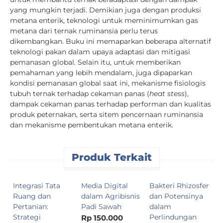
yang mungkin terjadi. Demikian juga dengan produksi
metana enterik, teknologi untuk meminimumkan gas
metana dari ternak ruminansia perlu terus
dikembangkan. Buku ini memaparkan beberapa alternatif
teknologi pakan dalam upaya adaptasi dan mitigasi
pemanasan global. Selain itu, untuk memberikan
pemahaman yang lebih mendalam, juga dipaparkan
kondisi pemanasan global saat ini, mekanisme fisiologis
tubuh ternak terhadap cekaman panas (
heat stess
),
dampak cekaman panas terhadap performan dan kualitas
produk peternakan, serta sitem pencernaan ruminansia
dan mekanisme pembentukan metana enterik.
Produk Terkait
Integrasi Tata
Media Digital
Bakteri Rhizosfer
I
Ruang dan
dalam Agribisnis
dan Potensinya
P
Pertanian:
Padi Sawah
dalam
u
Strategi
Perlindungan
P
Rp 150.000