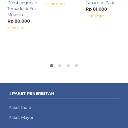
Pembangunan
Tanaman Padi
P
Pre Order
Terpadu di Era
B
Rp 81.000
Modern
R
Pre Order
Rp 80.000
Pre Order
PAKET PENERBITAN
Paket Indie
Paket Mayor