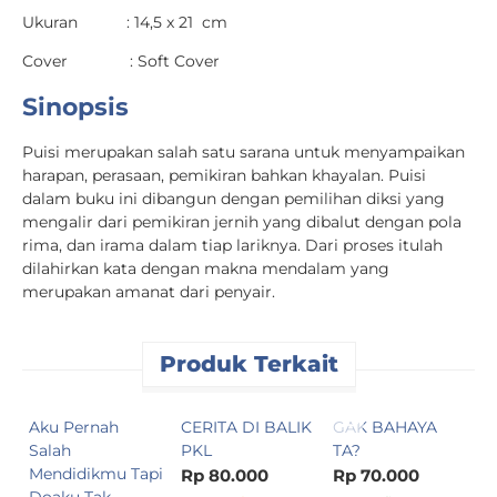
Ukuran : 14,5 x 21 cm
Cover : Soft Cover
Sinopsis
Puisi merupakan salah satu sarana untuk menyampaikan
harapan, perasaan, pemikiran bahkan khayalan. Puisi
dalam buku ini dibangun dengan pemilihan diksi yang
mengalir dari pemikiran jernih yang dibalut dengan pola
rima, dan irama dalam tiap lariknya. Dari proses itulah
dilahirkan kata dengan makna mendalam yang
merupakan amanat dari penyair.
Produk Terkait
Aku Pernah
CERITA DI BALIK
GAK BAHAYA
L
Salah
PKL
TA?
J
Mendidikmu Tapi
Rp 80.000
Rp 70.000
R