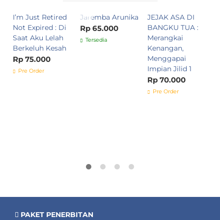
I’m Just Retired
Jaremba Arunika
JEJAK ASA DI
D
Not Expired : Di
BANGKU TUA :
W
Rp 65.000
Saat Aku Lelah
Merangkai
K
Tersedia
Berkeluh Kesah
Kenangan,
C
Menggapai
d
Rp 75.000
Impian Jilid 1
R
Pre Order
Rp 70.000
Pre Order
PAKET PENERBITAN