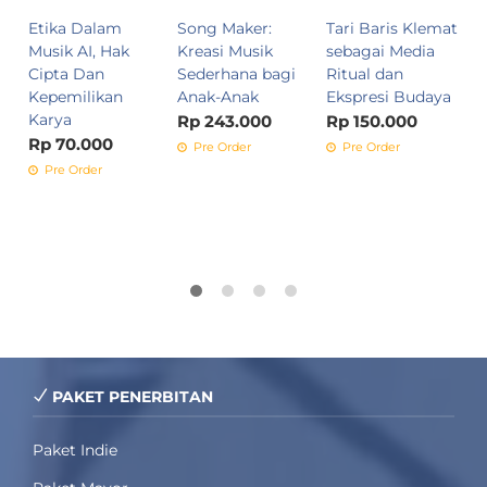
Etika Dalam
Song Maker:
Tari Baris Klemat
P
Musik AI, Hak
Kreasi Musik
sebagai Media
M
Cipta Dan
Sederhana bagi
Ritual dan
R
Kepemilikan
Anak-Anak
Ekspresi Budaya
Karya
Rp 243.000
Rp 150.000
Rp 70.000
Pre Order
Pre Order
Pre Order
PAKET PENERBITAN
Paket Indie