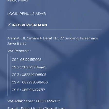
Paket Mayor
LOGIN PENULIS ADAB
INFO PERUSAHAAN
Alamat : Jl. Cimanuk Barat No. 27 Sindang Indramayu
Jawa Barat
WA Penerbit :
CS 1: 081221151025
CS 2 : 082129784445
CS 3 : 082249198505
CS 4 : 082298398400
CS 5 : 085196034717
WA Adab Store : 085199224927
E-mail : Penerbitadab@gmail.com