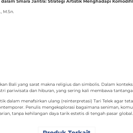
n
dalam Smara Jantra: Strategi Artistik Menghadapi Komodif
, M.Sn.
jukan Bali yang sarat makna religius dan simbolis. Dalam konteks
ustri pariwisata dan hiburan, yang sering kali membawa tantang
stik dalam menafsirkan ulang (reinterpretasi) Tari Telek agar teta
ntemporer. Penulis mengeksplorasi bagaimana seniman, komunit
arian, tanpa kehilangan daya tarik estetis di tengah pasar global.
Produk Terkait