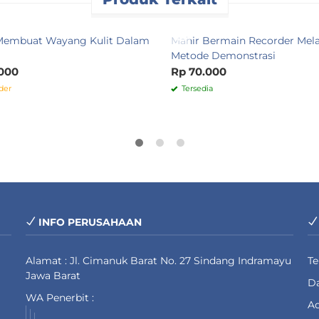
Membuat Wayang Kulit Dalam
Mahir Bermain Recorder Mela
Metode Demonstrasi
000
Rp 70.000
der
Tersedia
INFO PERUSAHAAN
Alamat : Jl. Cimanuk Barat No. 27 Sindang Indramayu
T
Jawa Barat
Da
WA Penerbit :
Ad