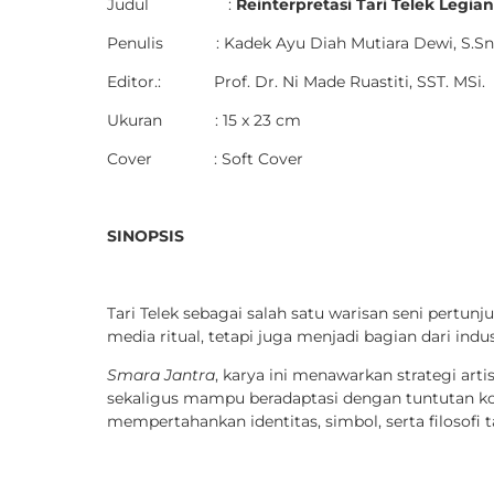
Judul :
Reinterpretasi Tari Telek
Legia
Penulis : Kadek Ayu Diah Mutiara Dewi, S.Sn.
Editor.: Prof. Dr. Ni Made Ruastiti, SST. MSi.
Ukuran : 15 x 23 cm
Cover : Soft Cover
SINOPSIS
Tari Telek sebagai salah satu warisan seni pertun
media ritual, tetapi juga menjadi bagian dari ind
Smara Jantra
, karya ini menawarkan strategi arti
sekaligus mampu beradaptasi dengan tuntutan ko
mempertahankan identitas, simbol, serta filosofi t