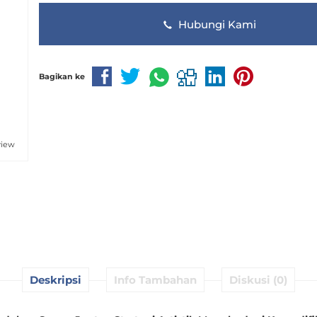
Hubungi Kami
Bagikan ke
view
Deskripsi
Info Tambahan
Diskusi (0)