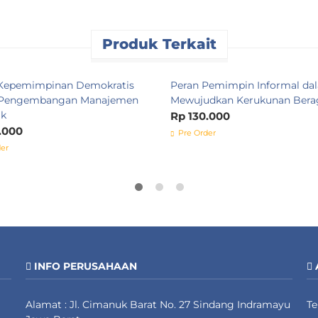
Produk Terkait
Kepemimpinan Demokratis
Peran Pemimpin Informal da
 Pengembangan Manajemen
Mewujudkan Kerukunan Ber
ik
Rp 130.000
.000
Pre Order
er
INFO PERUSAHAAN
Alamat : Jl. Cimanuk Barat No. 27 Sindang Indramayu
T