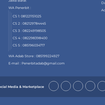
Jawa Barat
Da
WA Penerbit :
Ad
CS 1: 081221151025
CS 2 : 082129784445
CS 3 : 082249198505
CS 4 : 082298398400
CS 5 : 085196034717
WA Adab Store : 085199224927
E-mail : Penerbitadab@gmail.com
ocial Media & Marketplace