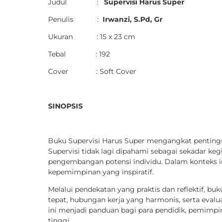
Judul :
Supervisi Harus Super
Penulis :
Irwanzi, S.Pd, Gr
Ukuran : 15 x 23 cm
Tebal : 192
Cover : Soft Cover
SINOPSIS
Buku Supervisi Harus Super mengangkat pentingny
Supervisi tidak lagi dipahami sebagai sekadar ke
pengembangan potensi individu. Dalam konteks ini
kepemimpinan yang inspiratif.
Melalui pendekatan yang praktis dan reflektif, b
tepat, hubungan kerja yang harmonis, serta evalu
ini menjadi panduan bagi para pendidik, pemimpin
tinggi.