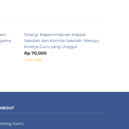
lam
Sinergi Kepemimpinan Kepala
IMPLEMEN
agama
Sekolah dan Komite Sekolah: Menuju
PENGAWA
Kinerja Guru yang Unggul
DALAM A
Rp 70.000
Rp 85.00
Pre Order
Pre Order
ABOUT
entang Kami