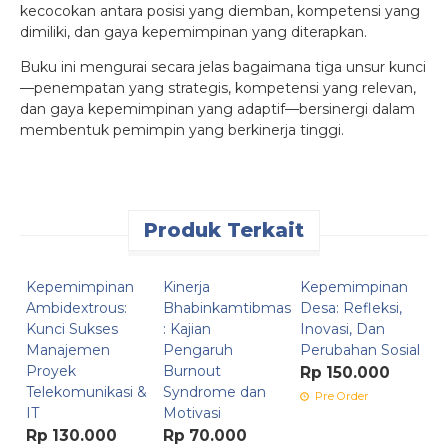
kecocokan antara posisi yang diemban, kompetensi yang
dimiliki, dan gaya kepemimpinan yang diterapkan.
Buku ini mengurai secara jelas bagaimana tiga unsur kunci
—penempatan yang strategis, kompetensi yang relevan,
dan gaya kepemimpinan yang adaptif—bersinergi dalam
membentuk pemimpin yang berkinerja tinggi.
Produk Terkait
Kepemimpinan
Kinerja
Kepemimpinan
S
Ambidextrous:
Bhabinkamtibmas
Desa: Refleksi,
K
Kunci Sukses
: Kajian
Inovasi, Dan
d
Manajemen
Pengaruh
Perubahan Sosial
K
Proyek
Burnout
P
Rp 150.000
Telekomunikasi &
Syndrome dan
O
Pre Order
IT
Motivasi
P
Rp 130.000
Rp 70.000
R