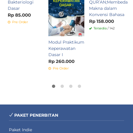
Bakteriologi
QUR’AN;Membedah
D
Dasar
Makna dalam
S
Konvensi Bahasa
R
Rp 85.000
T
Rp 158.000
Pre Order
A
Tersedia
/ 142
B
B
Modul Praktikum
P
Keperawatan
R
Dasar I
Rp 260.000
Pre Order
PAKET PENERBITAN
Paket Indie