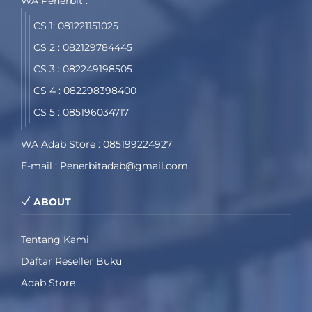
WA Penerbit :
CS 1: 081221151025
CS 2 : 082129784445
CS 3 : 082249198505
CS 4 : 082298398400
CS 5 : 085196034717
WA Adab Store : 085199224927
E-mail : Penerbitadab@gmail.com
ABOUT
Tentang Kami
Daftar Reseller Buku
Adab Store