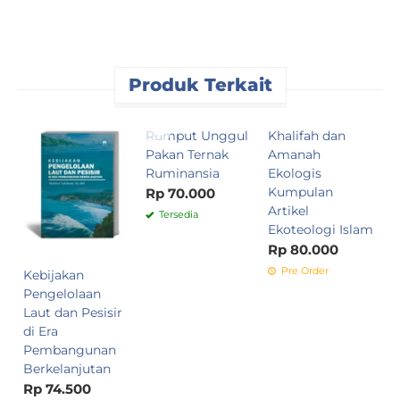
Produk Terkait
Rumput Unggul
Khalifah dan
P
Pakan Ternak
Amanah
K
Ruminansia
Ekologis
P
Kumpulan
C
Rp 70.000
Artikel
S
Tersedia
Ekoteologi Islam
K
P
Rp 80.000
R
Pre Order
Kebijakan
Pengelolaan
Laut dan Pesisir
di Era
Pembangunan
Berkelanjutan
Rp 74.500