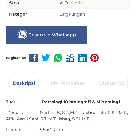
Stok
Tersedia
Kategori
Lingkungan
Pesan via Whatsapp
Bagikan ke
Deskripsi
Info Tambahan
Diskusi (0)
Judul :
Petrologi Kristalografi & Mineralogi
Penulis : Marlina K, S.T.,M.T., Fachruzzaki, S.Si., M.T.,
Rifki Asrul Sani, S.T.,M.T., Ishaq, S.Si.,M.T.
Ukuran : 15,5 x 23 cm