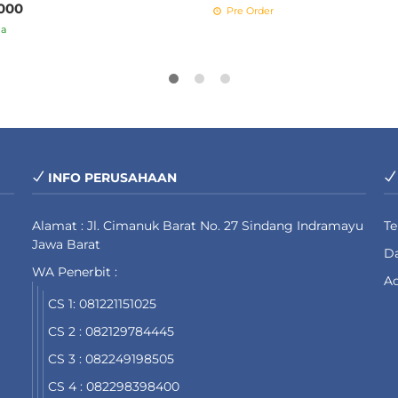
000
Pre Order
ia
INFO PERUSAHAAN
Alamat : Jl. Cimanuk Barat No. 27 Sindang Indramayu
T
Jawa Barat
Da
WA Penerbit :
Ad
CS 1: 081221151025
CS 2 : 082129784445
CS 3 : 082249198505
CS 4 : 082298398400