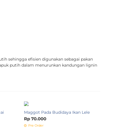
ih sehingga efisien digunakan sebagai pakan
elapuk putih dalam menurunkan kandungan lignin
SINTESIS
ai
Maggot Pada Budidaya Ikan Lele
Rp 70.00
Rp 70.000
Tersedia
Pre Order