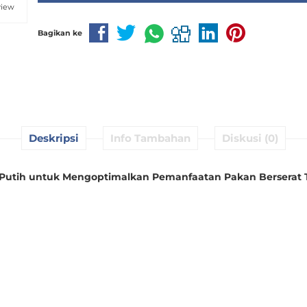
view
Bagikan ke
Deskripsi
Info Tambahan
Diskusi (0)
utih untuk Mengoptimalkan Pemanfaatan Pakan Berserat T