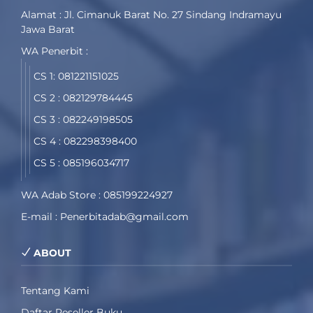
Alamat : Jl. Cimanuk Barat No. 27 Sindang Indramayu
Jawa Barat
WA Penerbit :
CS 1: 081221151025
CS 2 : 082129784445
CS 3 : 082249198505
CS 4 : 082298398400
CS 5 : 085196034717
WA Adab Store : 085199224927
E-mail : Penerbitadab@gmail.com
ABOUT
Tentang Kami
Daftar Reseller Buku