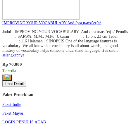
IMPROVING YOUR VOCABULARY And /prǝ,nʌnsı’eıʃn/
Judul : IMPROVING YOUR VOCABULARY And /prǝ,nʌnsı’eıʃn/ Penulis
: SARWA, M.M., M.Pd. Ukuran : 15,5 x 23 cm Tebal
: 116 Halaman SINOPSIS One of the language features is
vocabulary. We all know that vocabulary is all about words, and good
mastery of vocabulary helps someone understand language. It is said…
selengkapnya
Rp 70.000
Tersedia
Lihat Detail
Paket Penerbitan
Paket Indie
Paket Mayor
LOGIN PENULIS ADAB