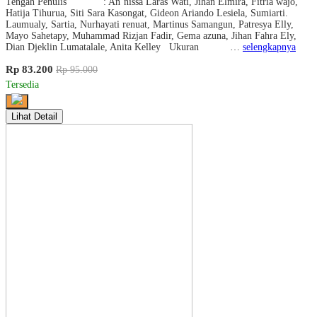
Tengah Penulis : An’nissa Laras Wati, Jihan Elmira, Fitria wajo,
Hatija Tihurua, Siti Sara Kasongat, Gideon Ariando Lesiela, Sumiarti.
Laumualy, Sartia, Nurhayati renuat, Martinus Samangun, Patresya Elly,
Mayo Sahetapy, Muhammad Rizjan Fadir, Gema azuna, Jihan Fahra Ely,
Dian Djeklin Lumatalale, Anita Kelley Ukuran …
selengkapnya
Rp 83.200
Rp 95.000
Tersedia
Lihat Detail