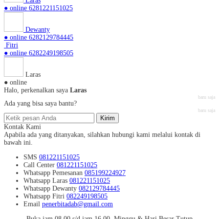
Laras
● online
6281221151025
Dewanty
● online
6282129784445
Fitri
● online
6282249198505
Laras
● online
Halo, perkenalkan saya
Laras
baru saja
Ada yang bisa saya bantu?
baru saja
Kirim
Kontak Kami
Apabila ada yang ditanyakan, silahkan hubungi kami melalui kontak di
bawah ini.
SMS
081221151025
Call Center
081221151025
Whatsapp
Pemesanan
085199224927
Whatsapp
Laras
081221151025
Whatsapp
Dewanty
082129784445
Whatsapp
Fitri
082249198505
Email
penerbitadab@gmail.com
Buka jam 08.00 s/d jam 16.00 ,Minggu & Hari Besar Tutup