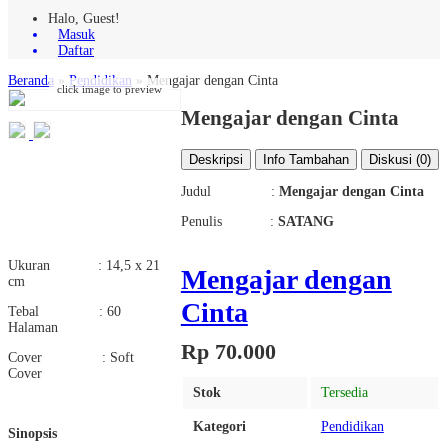
Halo, Guest!
Masuk
Daftar
Beranda
»
Pendidikan
»
Mengajar dengan Cinta
click image to preview
Mengajar dengan Cinta
Deskripsi
Info Tambahan
Diskusi (0)
Judul :
Mengajar dengan Cinta
Penulis :
SATANG
Ukuran : 14,5 x 21
Mengajar dengan
cm
Cinta
Tebal : 60
Halaman
Rp 70.000
Cover : Soft
Cover
Stok
Tersedia
Kategori
Pendidikan
Sinopsis