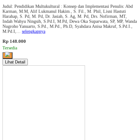
Judul: Pendidikan Multukultural : Konsep dan Implementasi Penulis: Abd
Karman, M.M, Alif Lukmanul Hakim., S. Fil., M. Phil, Lisni Hastuti
Harahap, S. Pd, M. Pd, Dr. Jasiah, S. Ag, M. Pd, Drs. Nofirman, MT,
Indah Wahyu Ningsih, S.Pd.I, M.Pd, Dewa Oka Suparwata, SP, MP, Wanda
Nugroho Yanuarto, S.Pd., M.Pd., Ph.D, Syahdara Anisa Makruf, S.Pd.I.,
M.Pd.I,…
selengkapnya
Rp 148.000
Tersedia
Lihat Detail