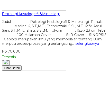
Petrologi Kristalografi &Mineralogi
Judul : Petrologi Kristalografi & Mineralogi Penulis
: Marlina K, S.T.,M.T., Fachruzzaki, S.Si., M.T., Rifki Asrul
Sani, S.T.,M.T., Ishaq, S.Si.,M.T. Ukuran : 15,5 x 23 cm Tebal
: 100 Halaman Cover : Soft Cover SINOPSIS
Geologi merupakan ilmu yang mempelajari tentang Bumi,
meliputi proses-proses yang berlangsung…
selengkapnya
Rp 70.000
Tersedia
Lihat Detail