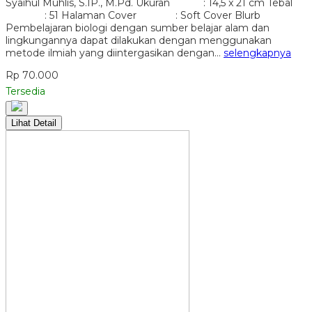
Syaihul Muhlis, S.IP., M.Pd. Ukuran : 14,5 x 21 cm Tebal
: 51 Halaman Cover : Soft Cover Blurb
Pembelajaran biologi dengan sumber belajar alam dan
lingkungannya dapat dilakukan dengan menggunakan
metode ilmiah yang diintergasikan dengan…
selengkapnya
Rp 70.000
Tersedia
Lihat Detail