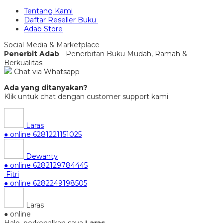
Tentang Kami
Daftar Reseller Buku
Adab Store
Social Media & Marketplace
Penerbit Adab
- Penerbitan Buku Mudah, Ramah &
Berkualitas
Chat via Whatsapp
Ada yang ditanyakan?
Klik untuk chat dengan customer support kami
Laras
● online
6281221151025
Dewanty
● online
6282129784445
Fitri
● online
6282249198505
Laras
● online