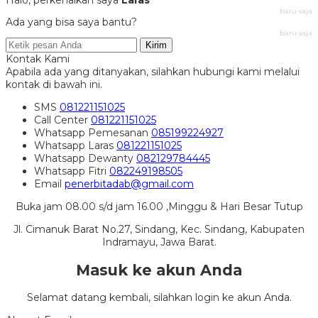
Halo, perkenalkan saya
Laras
baru saja
Ada yang bisa saya bantu?
baru saja
Kirim
Kontak Kami
Apabila ada yang ditanyakan, silahkan hubungi kami melalui
kontak di bawah ini.
SMS
081221151025
Call Center
081221151025
Whatsapp
Pemesanan
085199224927
Whatsapp
Laras
081221151025
Whatsapp
Dewanty
082129784445
Whatsapp
Fitri
082249198505
Email
penerbitadab@gmail.com
Buka jam 08.00 s/d jam 16.00 ,Minggu & Hari Besar Tutup
Jl. Cimanuk Barat No.27, Sindang, Kec. Sindang, Kabupaten
Indramayu, Jawa Barat.
Masuk ke akun Anda
Selamat datang kembali, silahkan login ke akun Anda.