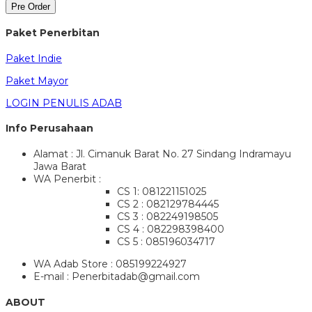
Pre Order
Paket Penerbitan
Paket Indie
Paket Mayor
LOGIN PENULIS ADAB
Info Perusahaan
Alamat : Jl. Cimanuk Barat No. 27 Sindang Indramayu
Jawa Barat
WA Penerbit :
CS 1: 081221151025
CS 2 : 082129784445
CS 3 : 082249198505
CS 4 : 082298398400
CS 5 : 085196034717
WA Adab Store : 085199224927
E-mail : Penerbitadab@gmail.com
ABOUT