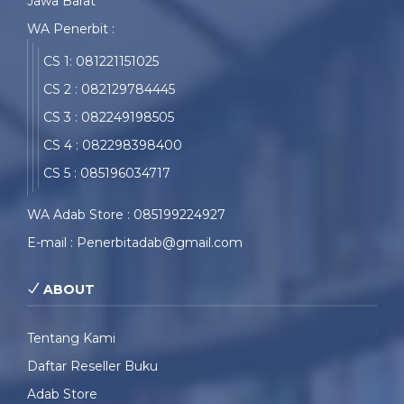
Jawa Barat
WA Penerbit :
CS 1: 081221151025
CS 2 : 082129784445
CS 3 : 082249198505
CS 4 : 082298398400
CS 5 : 085196034717
WA Adab Store : 085199224927
E-mail : Penerbitadab@gmail.com
ABOUT
Tentang Kami
Daftar Reseller Buku
Adab Store