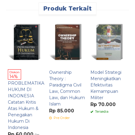
Produk Terkait
R
K
d
M
G
G
R
Ownership
Model Strategi
Diskon
14%
Theory :
Meningkatkan
PROBLEMATIKA
Paradigma Civil
Efektivitas
HUKUM DI
Law, Common
Kemampuan
INDONESIA
Law, dan Hukum
Militer
Catatan Kritis
Islam
Rp 70.000
Atas Hukum &
Rp 85.000
Tersedia
Penegakan
Pre Order
Hukum Di
Indonesia
Rp 60.000
Rp