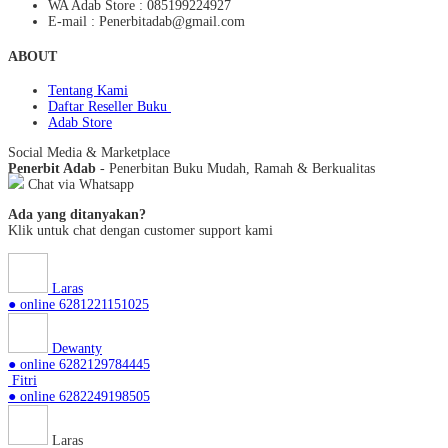
WA Adab Store : 085199224927
E-mail : Penerbitadab@gmail.com
ABOUT
Tentang Kami
Daftar Reseller Buku
Adab Store
Social Media & Marketplace
Penerbit Adab
- Penerbitan Buku Mudah, Ramah & Berkualitas
Chat via Whatsapp
Ada yang ditanyakan?
Klik untuk chat dengan customer support kami
Laras
● online
6281221151025
Dewanty
● online
6282129784445
Fitri
● online
6282249198505
Laras