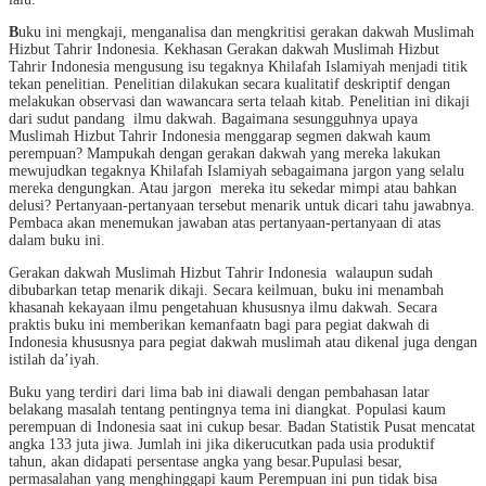
B
uku ini mengkaji, menganalisa dan mengkritisi gerakan dakwah Muslimah
Hizbut Tahrir Indonesia. Kekhasan Gerakan dakwah Muslimah Hizbut
Tahrir Indonesia mengusung isu tegaknya Khilafah Islamiyah menjadi titik
tekan penelitian. Penelitian dilakukan secara kualitatif deskriptif dengan
melakukan observasi dan wawancara serta telaah kitab. Penelitian ini dikaji
dari sudut pandang ilmu dakwah. Bagaimana sesungguhnya upaya
Muslimah Hizbut Tahrir Indonesia menggarap segmen dakwah kaum
perempuan? Mampukah dengan gerakan dakwah yang mereka lakukan
mewujudkan tegaknya Khilafah Islamiyah sebagaimana jargon yang selalu
mereka dengungkan. Atau jargon mereka itu sekedar mimpi atau bahkan
delusi? Pertanyaan-pertanyaan tersebut menarik untuk dicari tahu jawabnya.
Pembaca akan menemukan jawaban atas pertanyaan-pertanyaan di atas
dalam buku ini.
Gerakan dakwah Muslimah Hizbut Tahrir Indonesia walaupun sudah
dibubarkan tetap menarik dikaji. Secara keilmuan, buku ini menambah
khasanah kekayaan ilmu pengetahuan khususnya ilmu dakwah. Secara
praktis buku ini memberikan kemanfaatn bagi para pegiat dakwah di
Indonesia khususnya para pegiat dakwah muslimah atau dikenal juga dengan
istilah da’iyah.
Buku yang terdiri dari lima bab ini diawali dengan pembahasan latar
belakang masalah tentang pentingnya tema ini diangkat. Populasi kaum
perempuan di Indonesia saat ini cukup besar. Badan Statistik Pusat mencatat
angka 133 juta jiwa. Jumlah ini jika dikerucutkan pada usia produktif
tahun, akan didapati persentase angka yang besar.Pupulasi besar,
permasalahan yang menghinggapi kaum Perempuan ini pun tidak bisa