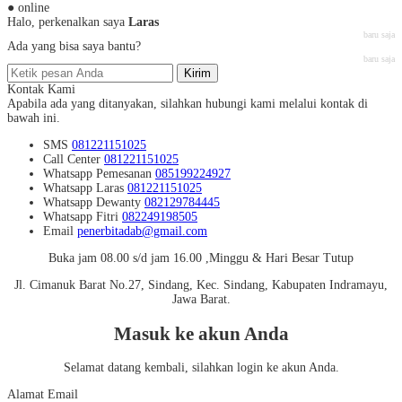
● online
Halo, perkenalkan saya
Laras
baru saja
Ada yang bisa saya bantu?
baru saja
Kirim
Kontak Kami
Apabila ada yang ditanyakan, silahkan hubungi kami melalui kontak di
bawah ini.
SMS
081221151025
Call Center
081221151025
Whatsapp
Pemesanan
085199224927
Whatsapp
Laras
081221151025
Whatsapp
Dewanty
082129784445
Whatsapp
Fitri
082249198505
Email
penerbitadab@gmail.com
Buka jam 08.00 s/d jam 16.00 ,Minggu & Hari Besar Tutup
Jl. Cimanuk Barat No.27, Sindang, Kec. Sindang, Kabupaten Indramayu,
Jawa Barat.
Masuk ke akun Anda
Selamat datang kembali, silahkan login ke akun Anda.
Alamat Email