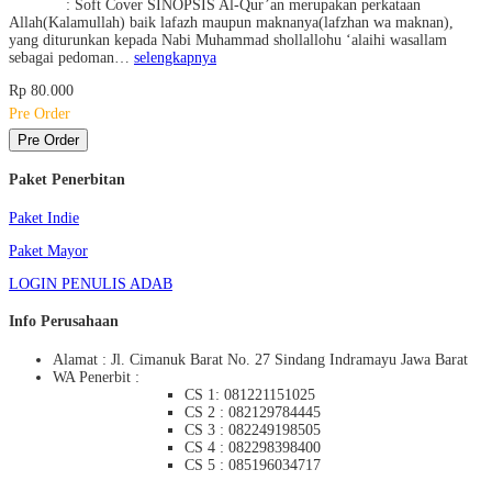
: Soft Cover SINOPSIS Al-Qur’an merupakan perkataan
Allah(Kalamullah) baik lafazh maupun maknanya(lafzhan wa maknan),
yang diturunkan kepada Nabi Muhammad shollallohu ‘alaihi wasallam
sebagai pedoman…
selengkapnya
Rp 80.000
Pre Order
Pre Order
Paket Penerbitan
Paket Indie
Paket Mayor
LOGIN PENULIS ADAB
Info Perusahaan
Alamat : Jl. Cimanuk Barat No. 27 Sindang Indramayu Jawa Barat
WA Penerbit :
CS 1: 081221151025
CS 2 : 082129784445
CS 3 : 082249198505
CS 4 : 082298398400
CS 5 : 085196034717