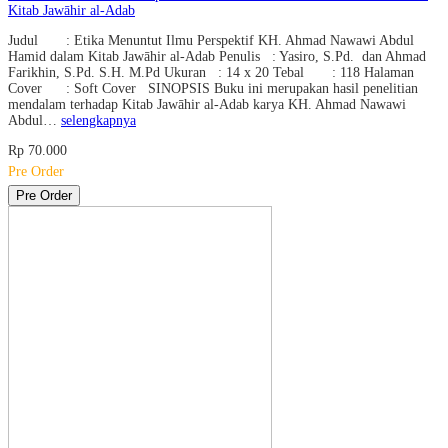
Kitab Jawāhir al-Adab
Judul : Etika Menuntut Ilmu Perspektif KH. Ahmad Nawawi Abdul
Hamid dalam Kitab Jawāhir al-Adab Penulis : Yasiro, S.Pd. dan Ahmad
Farikhin, S.Pd. S.H. M.Pd Ukuran : 14 x 20 Tebal : 118 Halaman
Cover : Soft Cover SINOPSIS Buku ini merupakan hasil penelitian
mendalam terhadap Kitab Jawāhir al-Adab karya KH. Ahmad Nawawi
Abdul…
selengkapnya
Rp 70.000
Pre Order
Pre Order