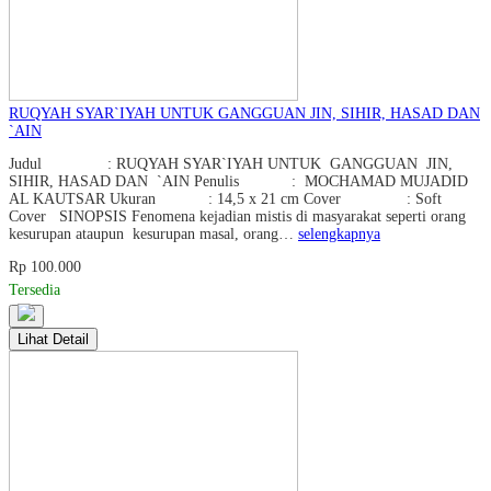
RUQYAH SYAR`IYAH UNTUK GANGGUAN JIN, SIHIR, HASAD DAN
`AIN
Judul : RUQYAH SYAR`IYAH UNTUK GANGGUAN JIN,
SIHIR, HASAD DAN `AIN Penulis : MOCHAMAD MUJADID
AL KAUTSAR Ukuran : 14,5 x 21 cm Cover : Soft
Cover SINOPSIS Fenomena kejadian mistis di masyarakat seperti orang
kesurupan ataupun kesurupan masal, orang…
selengkapnya
Rp 100.000
Tersedia
Lihat Detail