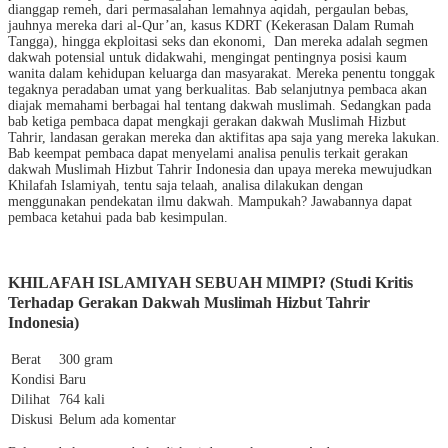
dianggap remeh, dari permasalahan lemahnya aqidah, pergaulan bebas,
jauhnya mereka dari al-Qur’an, kasus KDRT (Kekerasan Dalam Rumah
Tangga), hingga ekploitasi seks dan ekonomi, Dan mereka adalah segmen
dakwah potensial untuk didakwahi, mengingat pentingnya posisi kaum
wanita dalam kehidupan keluarga dan masyarakat. Mereka penentu tonggak
tegaknya peradaban umat yang berkualitas. Bab selanjutnya pembaca akan
diajak memahami berbagai hal tentang dakwah muslimah. Sedangkan pada
bab ketiga pembaca dapat mengkaji gerakan dakwah Muslimah Hizbut
Tahrir, landasan gerakan mereka dan aktifitas apa saja yang mereka lakukan.
Bab keempat pembaca dapat menyelami analisa penulis terkait gerakan
dakwah Muslimah Hizbut Tahrir Indonesia dan upaya mereka mewujudkan
Khilafah Islamiyah, tentu saja telaah, analisa dilakukan dengan
menggunakan pendekatan ilmu dakwah. Mampukah? Jawabannya dapat
pembaca ketahui pada bab kesimpulan.
KHILAFAH ISLAMIYAH SEBUAH MIMPI? (Studi Kritis
Terhadap Gerakan Dakwah Muslimah Hizbut Tahrir
Indonesia)
Berat
300 gram
Kondisi
Baru
Dilihat
764 kali
Diskusi
Belum ada komentar