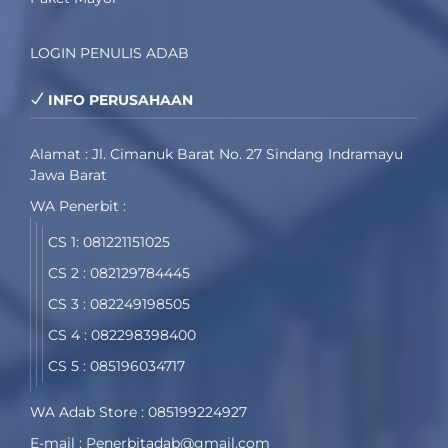
LOGIN PENULIS ADAB
INFO PERUSAHAAN
Alamat : Jl. Cimanuk Barat No. 27 Sindang Indramayu
Jawa Barat
WA Penerbit :
CS 1: 081221151025
CS 2 : 082129784445
CS 3 : 082249198505
CS 4 : 082298398400
CS 5 : 085196034717
WA Adab Store : 085199224927
E-mail : Penerbitadab@gmail.com