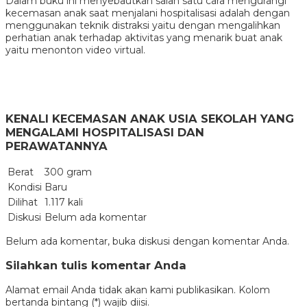
Dalam buku ini menyebautkan salah satu cara mengurangi
kecemasan anak saat menjalani hospitalisasi adalah dengan
menggunakan teknik distraksi yaitu dengan mengalihkan
perhatian anak terhadap aktivitas yang menarik buat anak
yaitu menonton video virtual.
KENALI KECEMASAN ANAK USIA SEKOLAH YANG
MENGALAMI HOSPITALISASI DAN
PERAWATANNYA
Berat
300 gram
Kondisi
Baru
Dilihat
1.117 kali
Diskusi
Belum ada komentar
Belum ada komentar, buka diskusi dengan komentar Anda.
Silahkan tulis komentar Anda
Alamat email Anda tidak akan kami publikasikan. Kolom
bertanda bintang (*) wajib diisi.