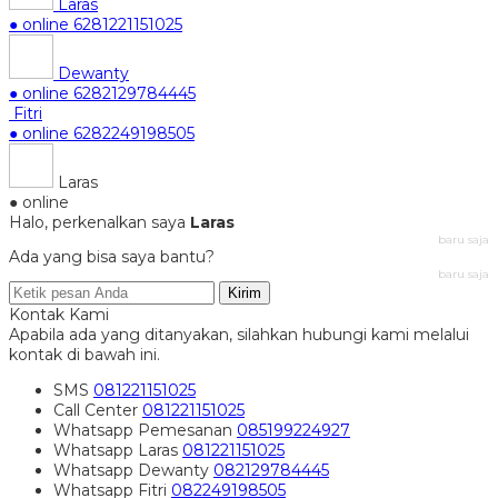
Laras
● online
6281221151025
Dewanty
● online
6282129784445
Fitri
● online
6282249198505
Laras
● online
Halo, perkenalkan saya
Laras
baru saja
Ada yang bisa saya bantu?
baru saja
Kirim
Kontak Kami
Apabila ada yang ditanyakan, silahkan hubungi kami melalui
kontak di bawah ini.
SMS
081221151025
Call Center
081221151025
Whatsapp
Pemesanan
085199224927
Whatsapp
Laras
081221151025
Whatsapp
Dewanty
082129784445
Whatsapp
Fitri
082249198505