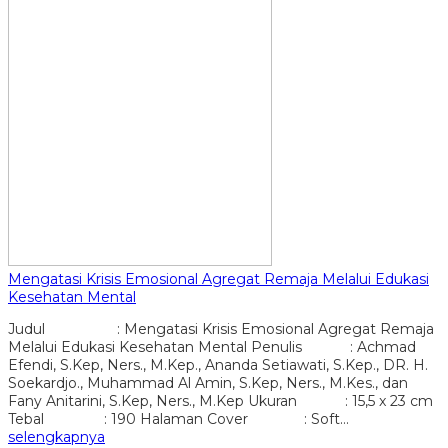
Mengatasi Krisis Emosional Agregat Remaja Melalui Edukasi
Kesehatan Mental
Judul : Mengatasi Krisis Emosional Agregat Remaja
Melalui Edukasi Kesehatan Mental Penulis : Achmad
Efendi, S.Kep, Ners., M.Kep., Ananda Setiawati, S.Kep., DR. H.
Soekardjo., Muhammad Al Amin, S.Kep, Ners., M.Kes., dan
Fany Anitarini, S.Kep, Ners., M.Kep Ukuran : 15,5 x 23 cm
Tebal : 190 Halaman Cover : Soft…
selengkapnya