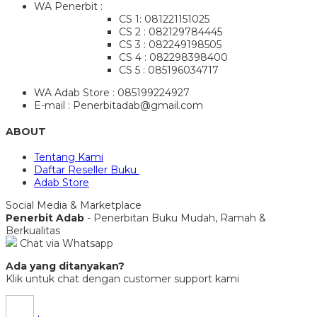
WA Penerbit :
CS 1: 081221151025
CS 2 : 082129784445
CS 3 : 082249198505
CS 4 : 082298398400
CS 5 : 085196034717
WA Adab Store : 085199224927
E-mail : Penerbitadab@gmail.com
ABOUT
Tentang Kami
Daftar Reseller Buku
Adab Store
Social Media & Marketplace
Penerbit Adab
- Penerbitan Buku Mudah, Ramah &
Berkualitas
Chat via Whatsapp
Ada yang ditanyakan?
Klik untuk chat dengan customer support kami