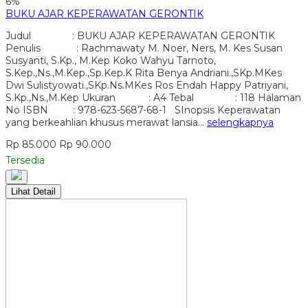
6%
BUKU AJAR KEPERAWATAN GERONTIK
Judul : BUKU AJAR KEPERAWATAN GERONTIK
Penulis : Rachmawaty M. Noer, Ners, M. Kes Susan
Susyanti, S.Kp., M.Kep Koko Wahyu Tarnoto,
S.Kep.,Ns.,M.Kep.,Sp.Kep.K Rita Benya Andriani.,SKp.MKes
Dwi Sulistyowati.,SKp.Ns.MKes Ros Endah Happy Patriyani,
S.Kp.,Ns.,M.Kep Ukuran : A4 Tebal : 118 Halaman
No ISBN : 978-623-5687-68-1 SInopsis Keperawatan
yang berkeahlian khusus merawat lansia…
selengkapnya
Rp 85.000
Rp 90.000
Tersedia
Lihat Detail