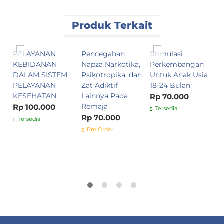
Produk Terkait
PELAYANAN
Pencegahan
Stimulasi
J
KEBIDANAN
Napza Narkotika,
Perkembangan
G
DALAM SISTEM
Psikotropika, dan
Untuk Anak Usia
P
PELAYANAN
Zat Adiktif
18-24 Bulan
S
KESEHATAN
Lainnya Pada
O
Rp 70.000
Remaja
P
Rp 100.000
Tersedia
F
Rp 70.000
Tersedia
R
Pre Order