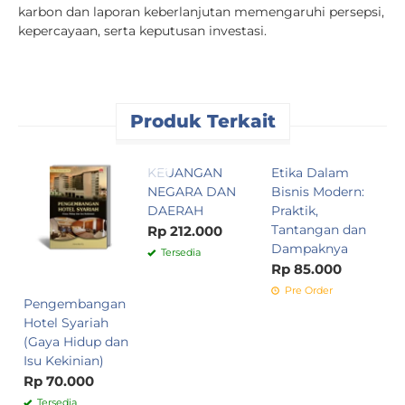
karbon dan laporan keberlanjutan memengaruhi persepsi,
kepercayaan, serta keputusan investasi.
Produk Terkait
KEUANGAN
Etika Dalam
I
NEGARA DAN
Bisnis Modern:
F
DAERAH
Praktik,
M
Tantangan dan
D
Rp 212.000
Dampaknya
M
Tersedia
F
Rp 85.000
A
Pre Order
Pengembangan
M
Hotel Syariah
D
(Gaya Hidup dan
D
Isu Kekinian)
R
Rp 70.000
Tersedia