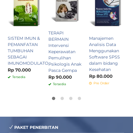
R
TERAPI
SISTEM IMUN &
Manajemen
BERMAIN
PEMANFATAN
Analisis Data
Intervensi
TUMBUHAN
Menggunakan
Keperawatan
SEBAGAI
Software SPSS
Pemulihan
IMUNOMODULATOR
dalam bidang
Psikologis Anak
Kesehatan
Rp 70.000
Pasca Gempa
Rp 80.000
Rp 90.000
Tersedia
Pre Order
Tersedia
PAKET PENERBITAN