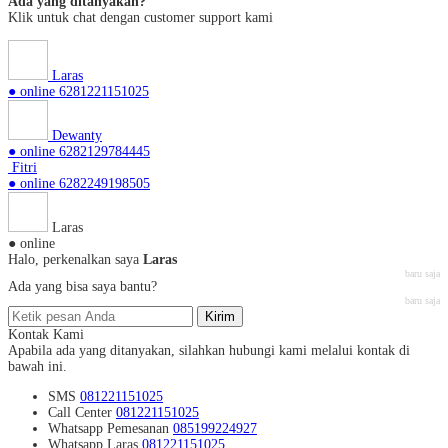
Ada yang ditanyakan?
Klik untuk chat dengan customer support kami
Laras
● online
6281221151025
Dewanty
● online
6282129784445
Fitri
● online
6282249198505
Laras
● online
Halo, perkenalkan saya
Laras
baru saja
Ada yang bisa saya bantu?
baru saja
Kirim
Kontak Kami
Apabila ada yang ditanyakan, silahkan hubungi kami melalui kontak di
bawah ini.
SMS
081221151025
Call Center
081221151025
Whatsapp
Pemesanan
085199224927
Whatsapp
Laras
081221151025