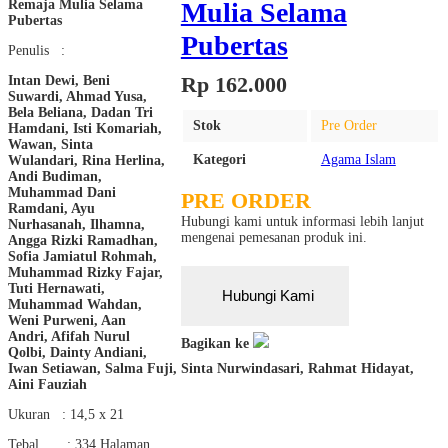
Remaja Mulia Selama
Mulia Selama
Pubertas
Pubertas
Penulis :
Rp 162.000
Intan Dewi, Beni
Suwardi, Ahmad Yusa,
Bela Beliana, Dadan Tri
Stok
Pre Order
Hamdani, Isti Komariah,
Wawan, Sinta
Kategori
Agama Islam
Wulandari, Rina Herlina,
Andi Budiman,
Muhammad Dani
PRE ORDER
Ramdani, Ayu
Hubungi kami untuk informasi lebih lanjut
Nurhasanah, Ilhamna,
mengenai pemesanan produk ini.
Angga Rizki Ramadhan,
Sofia Jamiatul Rohmah,
Muhammad Rizky Fajar,
Tuti Hernawati,
Hubungi Kami
Muhammad Wahdan,
Weni Purweni, Aan
Andri, Afifah Nurul
Bagikan ke
Qolbi, Dainty Andiani,
Iwan Setiawan, Salma Fuji, Sinta Nurwindasari, Rahmat Hidayat,
Aini Fauziah
Ukuran : 14,5 x 21
Tebal : 334 Halaman