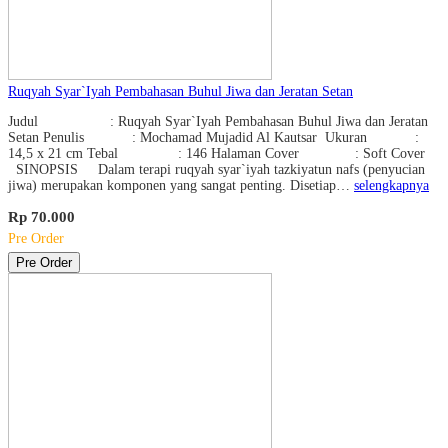
Ruqyah Syar`Iyah Pembahasan Buhul Jiwa dan Jeratan Setan
Judul : Ruqyah Syar`Iyah Pembahasan Buhul Jiwa dan Jeratan
Setan Penulis : Mochamad Mujadid Al Kautsar Ukuran :
14,5 x 21 cm Tebal : 146 Halaman Cover : Soft Cover
SINOPSIS Dalam terapi ruqyah syar`iyah tazkiyatun nafs (penyucian
jiwa) merupakan komponen yang sangat penting. Disetiap…
selengkapnya
Rp 70.000
Pre Order
Pre Order