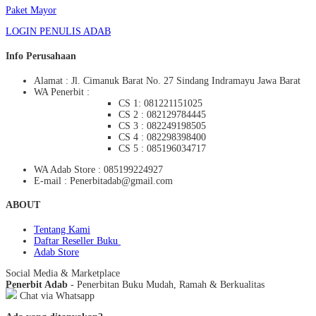
Paket Mayor
LOGIN PENULIS ADAB
Info Perusahaan
Alamat : Jl. Cimanuk Barat No. 27 Sindang Indramayu Jawa Barat
WA Penerbit :
CS 1: 081221151025
CS 2 : 082129784445
CS 3 : 082249198505
CS 4 : 082298398400
CS 5 : 085196034717
WA Adab Store : 085199224927
E-mail : Penerbitadab@gmail.com
ABOUT
Tentang Kami
Daftar Reseller Buku
Adab Store
Social Media & Marketplace
Penerbit Adab
- Penerbitan Buku Mudah, Ramah & Berkualitas
Chat via Whatsapp