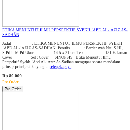
ETIKA MENUNTUT ILMU PERSPEKTIF SYEKH ‘ABD AL-‘AZĪZ AS-
SADHĀN
Judul : ETIKA MENUNTUT ILMU PERSPEKTIF SYEKH
‘ABD AL-‘AZĪZ AS-SADHĀN Penulis : Bardansyah Nst, S.HI,
S.Pd.I, M.Pd Ukuran : 14,5 x 21 cm Tebal : 131 Halaman
Cover : Soft Cover SINOPSIS Etika Menuntut Ilmu
Perspektif Syekh ‘Abd Al-‘Azīz As-Sadhān mengupas secara mendalam
prinsip-prinsip etika yang…
selengkapnya
Rp 80.000
Pre Order
Pre Order