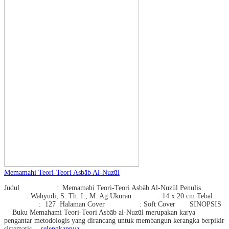
Memamahi Teori-Teori Asbāb Al-Nuzūl
Judul : Memamahi Teori-Teori Asbāb Al-Nuzūl Penulis
: Wahyudi, S. Th. I., M. Ag Ukuran : 14 x 20 cm Tebal
: 127 Halaman Cover : Soft Cover SINOPSIS
Buku Memahami Teori-Teori Asbāb al-Nuzūl merupakan karya
pengantar metodologis yang dirancang untuk membangun kerangka berpikir
sistematis…
selengkapnya