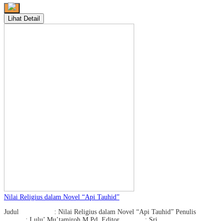
Lihat Detail
Nilai Religius dalam Novel “Api Tauhid”
Judul : Nilai Religius dalam Novel “Api Tauhid” Penulis
: Lulu’ Mu’tamiroh M.Pd. Editor : Sri