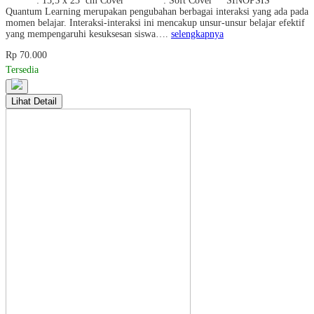
: 15,5 x 23 cm Cover : Soft Cover SINOPSIS
Quantum Learning merupakan pengubahan berbagai interaksi yang ada pada
momen belajar. Interaksi-interaksi ini mencakup unsur-unsur belajar efektif
yang mempengaruhi kesuksesan siswa….
selengkapnya
Rp 70.000
Tersedia
Lihat Detail