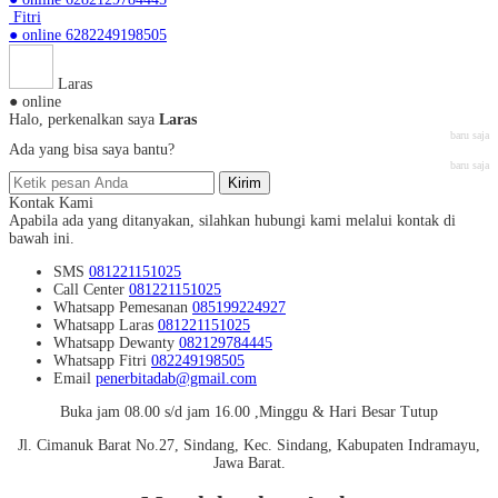
Fitri
● online
6282249198505
Laras
● online
Halo, perkenalkan saya
Laras
baru saja
Ada yang bisa saya bantu?
baru saja
Kirim
Kontak Kami
Apabila ada yang ditanyakan, silahkan hubungi kami melalui kontak di
bawah ini.
SMS
081221151025
Call Center
081221151025
Whatsapp
Pemesanan
085199224927
Whatsapp
Laras
081221151025
Whatsapp
Dewanty
082129784445
Whatsapp
Fitri
082249198505
Email
penerbitadab@gmail.com
Buka jam 08.00 s/d jam 16.00 ,Minggu & Hari Besar Tutup
Jl. Cimanuk Barat No.27, Sindang, Kec. Sindang, Kabupaten Indramayu,
Jawa Barat.