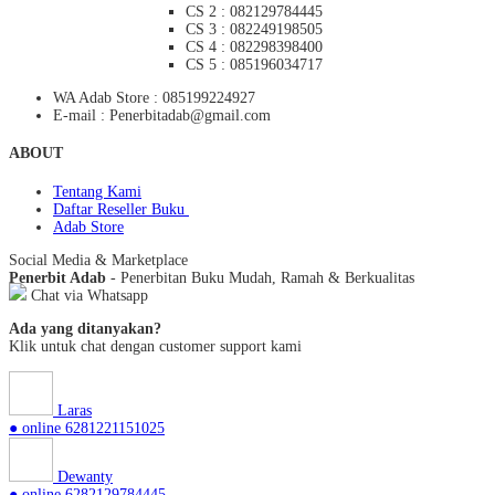
CS 2 : 082129784445
CS 3 : 082249198505
CS 4 : 082298398400
CS 5 : 085196034717
WA Adab Store : 085199224927
E-mail : Penerbitadab@gmail.com
ABOUT
Tentang Kami
Daftar Reseller Buku
Adab Store
Social Media & Marketplace
Penerbit Adab
- Penerbitan Buku Mudah, Ramah & Berkualitas
Chat via Whatsapp
Ada yang ditanyakan?
Klik untuk chat dengan customer support kami
Laras
● online
6281221151025
Dewanty
● online
6282129784445