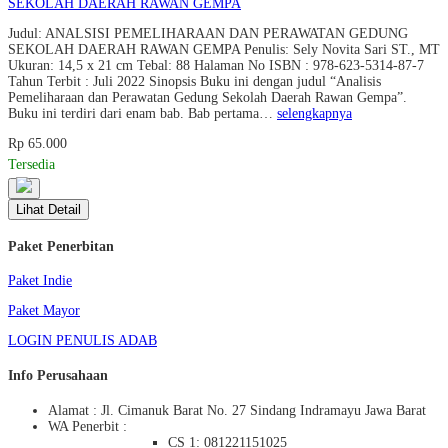
SEKOLAH DAERAH RAWAN GEMPA
Judul: ANALSISI PEMELIHARAAN DAN PERAWATAN GEDUNG
SEKOLAH DAERAH RAWAN GEMPA Penulis: Sely Novita Sari ST., MT
Ukuran: 14,5 x 21 cm Tebal: 88 Halaman No ISBN : 978-623-5314-87-7
Tahun Terbit : Juli 2022 Sinopsis Buku ini dengan judul “Analisis
Pemeliharaan dan Perawatan Gedung Sekolah Daerah Rawan Gempa”.
Buku ini terdiri dari enam bab. Bab pertama…
selengkapnya
Rp 65.000
Tersedia
Lihat Detail
Paket Penerbitan
Paket Indie
Paket Mayor
LOGIN PENULIS ADAB
Info Perusahaan
Alamat : Jl. Cimanuk Barat No. 27 Sindang Indramayu Jawa Barat
WA Penerbit :
CS 1: 081221151025