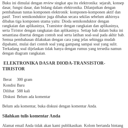
Buku ini dimulai dengan
review
singkat apa itu elektronika: sejarah, konsep
dasar, fungsi dasar, dan bidang dalam elektronika. Dilanjutkan dengan
pembahasan tuntas komponen elektronik: komponen-komponen aktif dan
pasif. Teori semikonduktor juga dibahas secara sekilas sebelum akhirnya
dibahas tiga komponen utama yaitu: Dioda semikonduktor dengan
rangkaian dan aplikasinya, Transistor dengan rangkaian dan aplikasinya,
serta Tiristor dengan rangkaian dan aplikasinya. Setiap bab dalam buku ini
senantiasa disertai dengan contoh soal serta latihan soal-soal pada akhir bab.
Semua pembahasan dilakukan dengan cara yang jelas sehingga mudah
dipahami, mulai dari contoh soal yang gampang sampai soal yang sulit.
Terkadang soal dijelaskan tidak hanya dengan rumus yang tersedia namun
dengan diagram rangkaian.
ELEKTRONIKA DASAR DIODA-TRANSISTOR-
TIRISTOR
Berat
300 gram
Kondisi
Baru
Dilihat
588 kali
Diskusi
Belum ada komentar
Belum ada komentar, buka diskusi dengan komentar Anda.
Silahkan tulis komentar Anda
Alamat email Anda tidak akan kami publikasikan. Kolom bertanda bintang