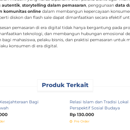
 autentik
,
storytelling dalam pemasaran
, penggunaan
data d
n komunitas online
dalam membangun kepercayaan konsumen. S
perti diskon dan flash sale dapat dimanfaatkan secara efektif u
esan pemasaran di era digital tidak hanya bergantung pada pr
anfaatkan teknologi, dan membangun hubungan emosional den
an bagi mahasiswa, pelaku bisnis, dan praktisi pemasaran unt
ku konsumen di era digital.
Produk Terkait
Kesejahteraan Bagi
Relasi Islam dan Tradisi Loka
kwah
Perspektif Sosial Budaya
000
Rp 130.000
der
Pre Order