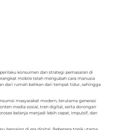
erilaku konsumen dan strategi pemasaran di
perangkat mobile telah mengubah cara manusia
ukan dari rumah bahkan dari tempat tidur, sehingga
nsumsi masyarakat modern, terutama generasi
ten media sosial, tren digital, serta dorongan
oses belanja menjadi lebih cepat, impulsif, dan
 bersaing di era digital. Beberapa topik utama