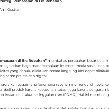
 Strategi Pemasaran di Era Rebahan
mi Gustiani
 Pemasaran di Era Rebahan”
membahas perubahan besar dalam p
 menjelaskan bagaimana kemajuan internet, media sosial, dan 
ktivitas yang dahulu dilakukan secara langsung kini dapat dilak
ng serba praktis dan digital.
menguraikan bagaimana fenomena rebahan memengaruhi pola ko
mbeli produk karena kebutuhan, tetapi juga karena pengaruh kon
n instan dan takut ketinggalan tren (FOMO). Hal ini membuat pr
ran modern yang harus dipahami oleh pelaku bisnis agar mampu