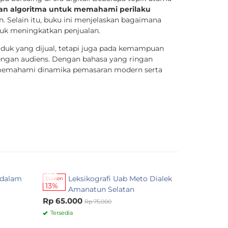
an algoritma untuk memahami perilaku
elain itu, buku ini menjelaskan bagaimana
ntuk meningkatkan penjualan.
oduk yang dijual, tetapi juga pada kemampuan
gan audiens. Dengan bahasa yang ringan
uk memahami dinamika pemasaran modern serta
l dalam
Leksikografi Uab Meto Dialek
Menggali N
Diskon
13%
Amanatun Selatan
Berbasis 
Rp 65.000
Rp 95.00
Rp 75.000
Tersedia
Pre Order