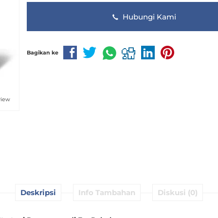
Hubungi Kami
Bagikan ke
view
Deskripsi
Info Tambahan
Diskusi (0)