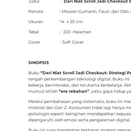
Judul :
Dari Niat Scroll Jadi Checkout
Penulis : Miswan Gumanti, Fauzi, dan Okti A
Ukuran : 14 x 20 cm
Tebal : 220 Halaman
Cover : Soft Cover
SINOPSIS
Buku
“Dari Niat Scroll Jadi Checkout: Strategi
tengah perkembangan teknologi digital. Buku ini
bekerja, berinteraksi, dan terutama berbelanja. A
muncul istilah
“era rebahan”
, yaitu gaya hidup ya
Melalui pembahasan yang sistematis, buku ini 
milenial dan Gen Z. Konsumen tidak lagi hanya me
psikologis seperti keinginan mendapatkan kepuasa
dipengaruhi oleh emosi serta pengalaman digital.
Buku ini juga membahas berbagai strategi pemasa