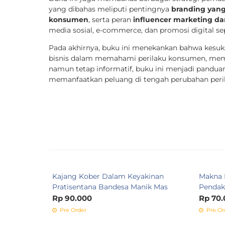
yang dibahas meliputi pentingnya
branding yang
konsumen
, serta peran
influencer marketing da
media sosial, e-commerce, dan promosi digital se
Pada akhirnya, buku ini menekankan bahwa kesuks
bisnis dalam memahami perilaku konsumen, mem
namun tetap informatif, buku ini menjadi pandu
memanfaatkan peluang di tengah perubahan perila
Kajang Kober Dalam Keyakinan
Makna 
Pratisentana Bandesa Manik Mas
Penda
Rp 90.000
Rp 70.
Pre Order
Pre Or