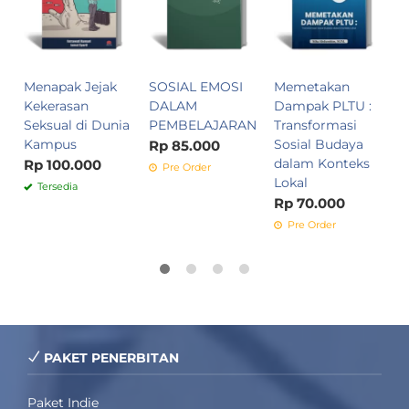
T
N
B
R
Menapak Jejak
SOSIAL EMOSI
Memetakan
Kekerasan
DALAM
Dampak PLTU :
Seksual di Dunia
PEMBELAJARAN
Transformasi
Kampus
Sosial Budaya
Rp 85.000
dalam Konteks
Rp 100.000
Pre Order
Lokal
Tersedia
Rp 70.000
Pre Order
PAKET PENERBITAN
Paket Indie