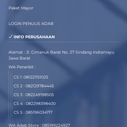
Paket Mayor
LOGIN PENULIS ADAB
INFO PERUSAHAAN
Alamat : Jl. Cimanuk Barat No. 27 Sindang Indramayu
Jawa Barat
WA Penerbit :
CS 1: 081221151025
CS 2 : 082129784445
CS 3 : 082249198505
CS 4 : 082298398400
CS 5 : 085196034717
WA Adab Store : 085199224927