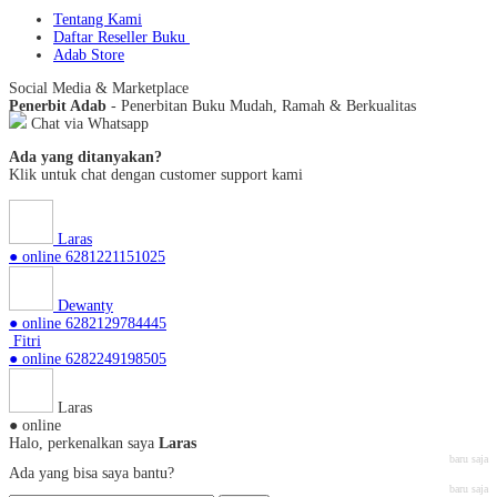
Tentang Kami
Daftar Reseller Buku
Adab Store
Social Media & Marketplace
Penerbit Adab
- Penerbitan Buku Mudah, Ramah & Berkualitas
Chat via Whatsapp
Ada yang ditanyakan?
Klik untuk chat dengan customer support kami
Laras
● online
6281221151025
Dewanty
● online
6282129784445
Fitri
● online
6282249198505
Laras
● online
Halo, perkenalkan saya
Laras
baru saja
Ada yang bisa saya bantu?
baru saja