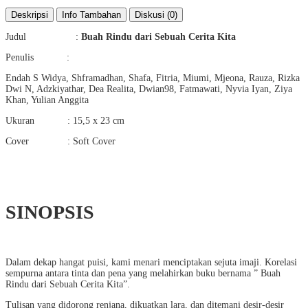
Deskripsi
Info Tambahan
Diskusi (0)
Judul :
Buah Rindu dari Sebuah Cerita Kita
Penulis :
Endah S Widya, Shframadhan, Shafa, Fitria, Miumi, Mjeona, Rauza, Rizka
Dwi N, Adzkiyathar, Dea Realita, Dwian98, Fatmawati, Nyvia Iyan, Ziya
Khan, Yulian Anggita
Ukuran : 15,5 x 23 cm
Cover : Soft Cover
SINOPSIS
Dalam dekap hangat puisi, kami menari menciptakan sejuta imaji. Korelasi
sempurna antara tinta dan pena yang melahirkan buku bernama ” Buah
Rindu dari Sebuah Cerita Kita”.
Tulisan yang didorong renjana, dikuatkan lara, dan ditemani desir-desir