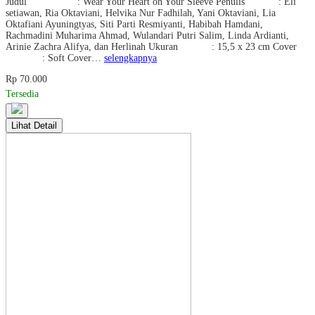
Judul : Wear Your Heart on Your Sleeve Penulis : Eli
setiawan, Ria Oktaviani, Helvika Nur Fadhilah, Yani Oktaviani, Lia
Oktafiani Ayuningtyas, Siti Parti Resmiyanti, Habibah Hamdani,
Rachmadini Muharima Ahmad, Wulandari Putri Salim, Linda Ardianti,
Arinie Zachra Alifya, dan Herlinah Ukuran : 15,5 x 23 cm Cover
: Soft Cover…
selengkapnya
Rp 70.000
Tersedia
Lihat Detail