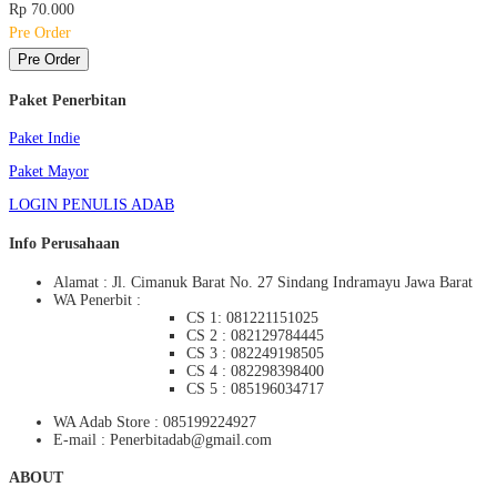
Rp 70.000
Pre Order
Pre Order
Paket Penerbitan
Paket Indie
Paket Mayor
LOGIN PENULIS ADAB
Info Perusahaan
Alamat : Jl. Cimanuk Barat No. 27 Sindang Indramayu Jawa Barat
WA Penerbit :
CS 1: 081221151025
CS 2 : 082129784445
CS 3 : 082249198505
CS 4 : 082298398400
CS 5 : 085196034717
WA Adab Store : 085199224927
E-mail : Penerbitadab@gmail.com
ABOUT