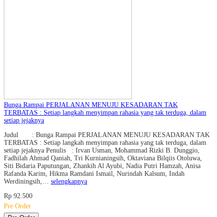
Bunga Rampai PERJALANAN MENUJU KESADARAN TAK
TERBATAS : Setiap langkah menyimpan rahasia yang tak terduga, dalam
setiap jejaknya
Judul : Bunga Rampai PERJALANAN MENUJU KESADARAN TAK
TERBATAS : Setiap langkah menyimpan rahasia yang tak terduga, dalam
setiap jejaknya Penulis : Irvan Usman, Mohammad Rizki B. Dunggio,
Fadhilah Ahmad Qaniah, Tri Kurnianingsih, Oktaviana Bilqiis Otoluwa,
Siti Bidaria Paputungan, Zhankih Al Ayubi, Nadia Putri Hamzah, Anisa
Rafanda Karim, Hikma Ramdani Ismail, Nurindah Kalsum, Indah
Werdiningsih,…
selengkapnya
Rp 92.500
Pre Order