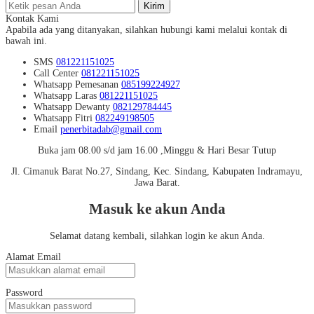
Kirim
Kontak Kami
Apabila ada yang ditanyakan, silahkan hubungi kami melalui kontak di
bawah ini.
SMS
081221151025
Call Center
081221151025
Whatsapp
Pemesanan
085199224927
Whatsapp
Laras
081221151025
Whatsapp
Dewanty
082129784445
Whatsapp
Fitri
082249198505
Email
penerbitadab@gmail.com
Buka jam 08.00 s/d jam 16.00 ,Minggu & Hari Besar Tutup
Jl. Cimanuk Barat No.27, Sindang, Kec. Sindang, Kabupaten Indramayu,
Jawa Barat.
Masuk ke akun Anda
Selamat datang kembali, silahkan login ke akun Anda.
Alamat Email
Password