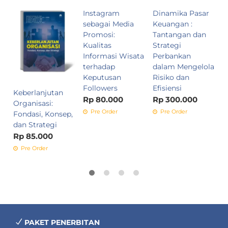
Instagram
Dinamika Pasar
A
sebagai Media
Keuangan :
B
Promosi:
Tantangan dan
K
Kualitas
Strategi
R
Informasi Wisata
Perbankan
terhadap
dalam Mengelola
Keputusan
Risiko dan
Followers
Efisiensi
Keberlanjutan
Rp 80.000
Rp 300.000
Organisasi:
Pre Order
Pre Order
Fondasi, Konsep,
dan Strategi
Rp 85.000
Pre Order
PAKET PENERBITAN