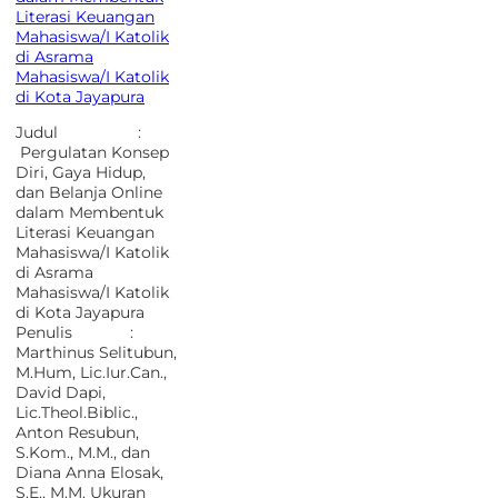
Literasi Keuangan
Mahasiswa/I Katolik
di Asrama
Mahasiswa/I Katolik
di Kota Jayapura
Judul :
Pergulatan Konsep
Diri, Gaya Hidup,
dan Belanja Online
dalam Membentuk
Literasi Keuangan
Mahasiswa/I Katolik
di Asrama
Mahasiswa/I Katolik
di Kota Jayapura
Penulis :
Marthinus Selitubun,
M.Hum, Lic.Iur.Can.,
David Dapi,
Lic.Theol.Biblic.,
Anton Resubun,
S.Kom., M.M., dan
Diana Anna Elosak,
S.E., M.M. Ukuran