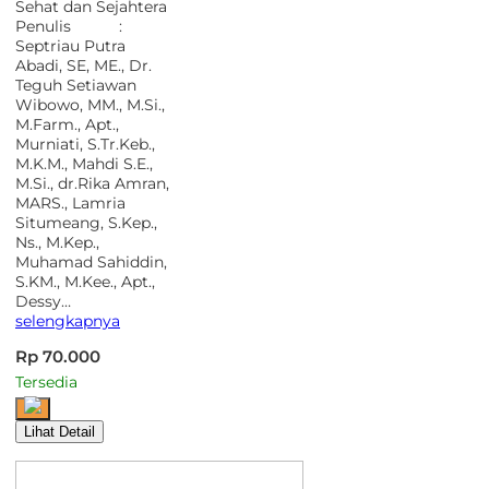
Sehat dan Sejahtera
Penulis :
Septriau Putra
Abadi, SE, ME., Dr.
Teguh Setiawan
Wibowo, MM., M.Si.,
M.Farm., Apt.,
Murniati, S.Tr.Keb.,
M.K.M., Mahdi S.E.,
M.Si., dr.Rika Amran,
MARS., Lamria
Situmeang, S.Kep.,
Ns., M.Kep.,
Muhamad Sahiddin,
S.KM., M.Kee., Apt.,
Dessy…
selengkapnya
Rp 70.000
Tersedia
Lihat Detail