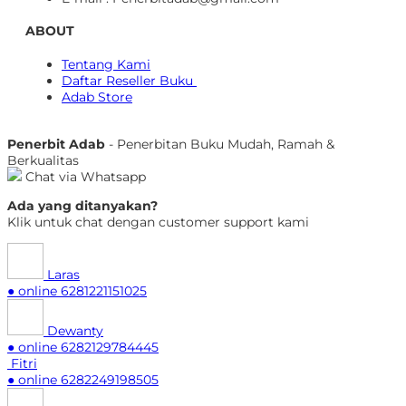
ABOUT
Tentang Kami
Daftar Reseller Buku
Adab Store
Penerbit Adab
- Penerbitan Buku Mudah, Ramah &
Berkualitas
Chat via Whatsapp
Ada yang ditanyakan?
Klik untuk chat dengan customer support kami
Laras
● online
6281221151025
Dewanty
● online
6282129784445
Fitri
● online
6282249198505