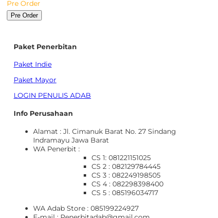
Pre Order
Pre Order
Paket Penerbitan
Paket Indie
Paket Mayor
LOGIN PENULIS ADAB
Info Perusahaan
Alamat : Jl. Cimanuk Barat No. 27 Sindang
Indramayu Jawa Barat
WA Penerbit :
CS 1: 081221151025
CS 2 : 082129784445
CS 3 : 082249198505
CS 4 : 082298398400
CS 5 : 085196034717
WA Adab Store : 085199224927
E-mail : Penerbitadab@gmail.com