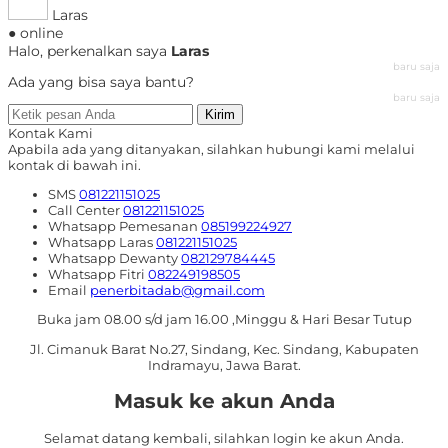
Laras
● online
Halo, perkenalkan saya
Laras
baru saja
Ada yang bisa saya bantu?
baru saja
Kirim
Kontak Kami
Apabila ada yang ditanyakan, silahkan hubungi kami melalui
kontak di bawah ini.
SMS
081221151025
Call Center
081221151025
Whatsapp
Pemesanan
085199224927
Whatsapp
Laras
081221151025
Whatsapp
Dewanty
082129784445
Whatsapp
Fitri
082249198505
Email
penerbitadab@gmail.com
Buka jam 08.00 s/d jam 16.00 ,Minggu & Hari Besar Tutup
Jl. Cimanuk Barat No.27, Sindang, Kec. Sindang, Kabupaten
Indramayu, Jawa Barat.
Masuk ke akun Anda
Selamat datang kembali, silahkan login ke akun Anda.