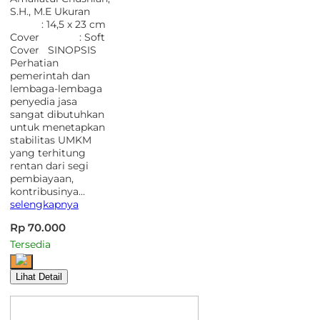
S.H., M.E Ukuran
: 14,5 x 23 cm
Cover : Soft
Cover SINOPSIS
Perhatian
pemerintah dan
lembaga-lembaga
penyedia jasa
sangat dibutuhkan
untuk menetapkan
stabilitas UMKM
yang terhitung
rentan dari segi
pembiayaan,
kontribusinya…
selengkapnya
Rp 70.000
Tersedia
Lihat Detail