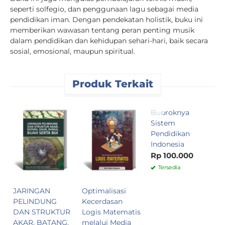
seperti solfegio, dan penggunaan lagu sebagai media
pendidikan iman. Dengan pendekatan holistik, buku ini
memberikan wawasan tentang peran penting musik
dalam pendidikan dan kehidupan sehari-hari, baik secara
sosial, emosional, maupun spiritual.
Produk Terkait
Bobroknya
E
Sistem
F
Pendidikan
K
Indonesia
P
L
Rp 100.000
(
Tersedia
P
P
JARINGAN
Optimalisasi
R
PELINDUNG
Kecerdasan
DAN STRUKTUR
Logis Matematis
AKAR, BATANG,
melalui Media