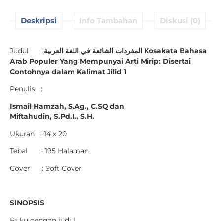
Deskripsi
Info Tambahan
Diskusi (0)
Judul :
المفردات الشائعة في اللغة العربية
Kosakata Bahasa
Arab Populer
Yang Mempunyai Arti Mirip:
Disertai
Contohnya dalam Kalimat
Jilid 1
Penulis :
Ismail Hamzah, S.Ag., C.SQ dan
Miftahudin, S.Pd.I., S.H.
Ukuran : 14 x 20
Tebal : 195 Halaman
Cover : Soft Cover
SINOPSIS
Buku dengan judul