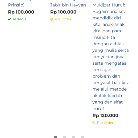
Prinsip)
Jabir bin Hayyan
Mukijzat Huruf:
Bagaimana kita
Rp 100.000
Rp 100.000
mendidik diri
Tersedia
Pre Order
kita, anak-anak
kita, dan para
murid kita
dengan akhlak
yang mulia serta
penyucian jiwa,
serta mengatasi
berbagai
problem dan
penyakit hati kita
melalui metode
akhlak-kaidah
yang dan sifat
huruf
Rp 120.000
Pre Order