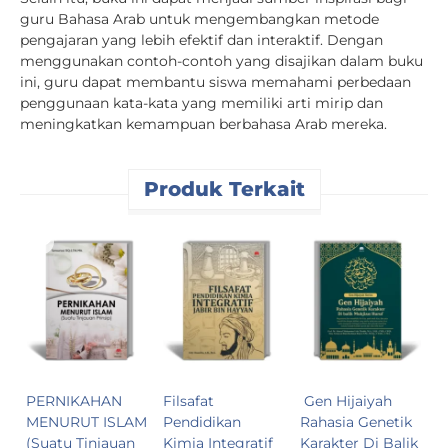
guru Bahasa Arab untuk mengembangkan metode
pengajaran yang lebih efektif dan interaktif. Dengan
menggunakan contoh-contoh yang disajikan dalam buku
ini, guru dapat membantu siswa memahami perbedaan
penggunaan kata-kata yang memiliki arti mirip dan
meningkatkan kemampuan berbahasa Arab mereka.
Produk Terkait
K
M
m
R
S
R
PERNIKAHAN
Filsafat
Gen Hijaiyah
MENURUT ISLAM
Pendidikan
Rahasia Genetik
(Suatu Tinjauan
Kimia Integratif
Karakter Di Balik