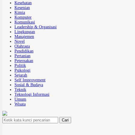
Kesehatan
Kesenian
Kimia
Komputer
Komunikasi
Leadership & Organisasi
Lingkungan
Manajemen
Novel
Olahraga
Pendidikan
Pertanian
Peternakan
Politik
Psikologi
Sejarah
Self Improvement
Sosial & Budaya
Teknik
Teknologi Informasi
Umum
Wisata
Cari